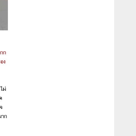
ากก
ของ
ไม่
ด
ใจ
มาก