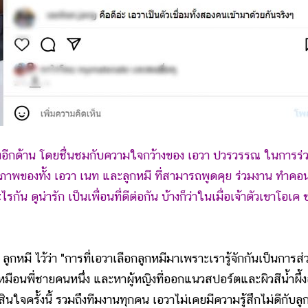
งอีกด้าน โดยชื่นชมกับความใจกว้างของ เอวา ปวรวรรณ ในการร่
ภาพของทั้ง เอวา เนท และลูกหมี ที่สามารถพูดคุย ร่วมงาน ทำคอ
ัน ดูน่ารัก เป็นเพื่อนที่ดีต่อกัน บ้างก็ว่าในเมื่อเจ้าตัวเขาโอเค 
ี ไว้ว่า "การที่เอวาเลือกลูกหมีมาเพราะเรารู้จักกันเป็นการส่
หมือนพี่ชายคนหนึ่ง และหาผู้หญิงที่ออกแนวสปอร์ตและผิวสีน้ำผึ้งอ
นใจครั้งนี้ รวมถึงทีมงานทุกคน เอวาไม่เคยมีความรู้สึกไม่ดีกับลู