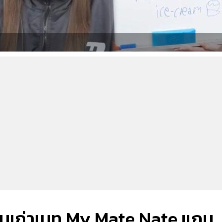
แฟนเก่าเนท My Mate Nate แถม