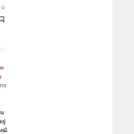
วม
น
ชาว
วน
ยู่
กหมี