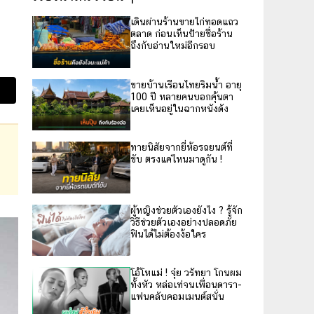
เดินผ่านร้านขายไก่ทอดแถว
ตลาด ก่อนเห็นป้ายชื่อร้าน
ถึงกับอ่านใหม่อีกรอบ
ขายบ้านเรือนไทยริมน้ำ อายุ
100 ปี หลายคนบอกคุ้นตา
เคยเห็นอยู่ในฉากหนังดัง
ทายนิสัยจากยี่ห้อรถยนต์ที่
ขับ ตรงแค่ไหนมาดูกัน !
ผู้หญิงช่วยตัวเองยังไง ? รู้จัก
วิธีช่วยตัวเองอย่างปลอดภัย
ฟินได้ไม่ต้องง้อใคร
โอ้โหแม่ ! จุ๋ย วรัทยา โกนผม
ทั้งหัว หล่อเท่จนเพื่อนดารา-
แฟนคลับคอมเมนต์สนั่น