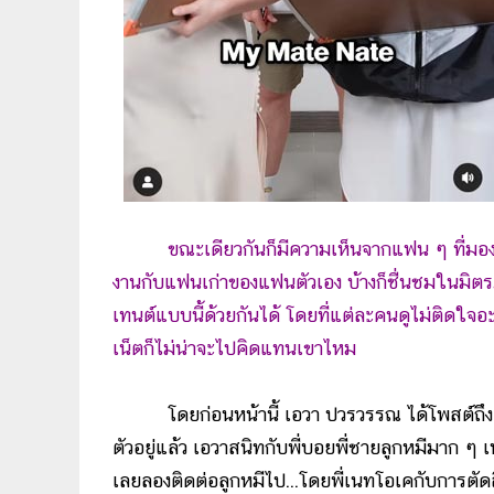
ขณะเดียวกันก็มีความเห็นจากแฟน ๆ ที่มอ
งานกับแฟนเก่าของแฟนตัวเอง บ้างก็ชื่นชมในมิตร
เทนต์แบบนี้ด้วยกันได้ โดยที่แต่ละคนดูไม่ติดใจอะไรก
เน็ตก็ไม่น่าจะไปคิดแทนเขาไหม
โดยก่อนหน้านี้ เอวา ปวรวรรณ ได้โพสต์ถึง ลูกหม
ตัวอยู่แล้ว เอวาสนิทกับพี่บอยพี่ชายลูกหมีมาก ๆ เ
เลยลองติดต่อลูกหมีไป...โดยพี่เนทโอเคกับการตัดสิ