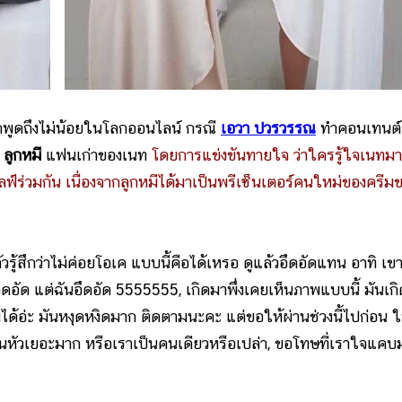
พูดถึงไม่น้อยในโลกออนไลน์ กรณี
เอวา ปวรวรรณ
ทำคอนเทนต์
ย
ลูกหมี
แฟนเก่าของเนท
โดยการแข่งขันทายใจ ว่าใครรู้ใจเนทม
น ไลฟ์ร่วมกัน เนื่องจากลูกหมีได้มาเป็นพรีเซ็นเตอร์คนใหม่ของครีม
้สึกว่าไม่ค่อยโอเค แบบนี้คือได้เหรอ ดูแล้วอึดอัดแทน อาทิ เขา
ึดอัด แต่ฉันอึดอัด 5555555, เกิดมาพึ่งเคยเห็นภาพแบบนี้ มันเกิ
ม่ได้อ่ะ มันหงุดหงิดมาก ติดตามนะคะ แต่ขอให้ผ่านช่วงนี้ไปก่อน 
นหัวเยอะมาก หรือเราเป็นคนเดียวหรือเปล่า, ขอโทษที่เราใจแคบ