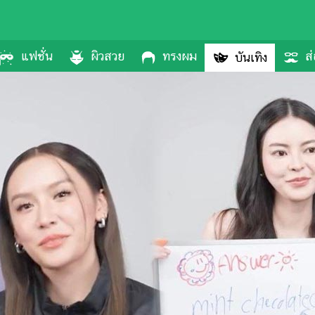
แฟชั่น
ผิวสวย
ทรงผม
ส่
บันเทิง