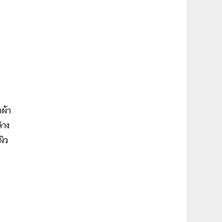
ผ้า
่าง
ผิว