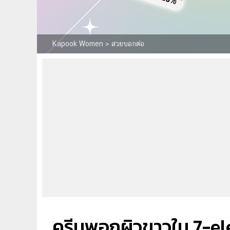
Kapook Women
>
สวยบอกต่อ
ครีมพอกผิวขาวใน 7-elev