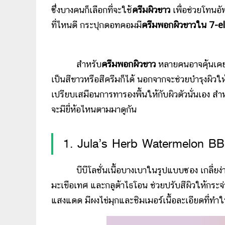
ซึ่งบางคนก็เลือกที่จะใช้
ครีมผิวขาว
เพื่อช่วยโทนอัพ
ที่ไหนดี กระปุกดอทคอมมี
ครีมพอกผิวขาวใน 7-e
สำหรับ
ครีมพอกผิวขาว
หลายคนอาจคุ้นเคย
เป็นสีขาวหรือสีครีมก็ได้ นอกจากจะช่วยบำรุงผิวให้ช
เปรียบเสมือนการทารองพื้นให้กับผิวตัวนั่นเอง สำ
จะมียี่ห้อไหนตามมาดูกัน
1. Jula’s Herb Watermelon B
บีบีโลชั่นเนื้อบางเบาในรูปแบบซอง เกลี่ยง่
มะเขือเทศ และกลูต้าไธโอน ช่วยปรับสีผิวให้กระจ
แสงแดด มีผงไข่มุกและชิมเมอร์เนื้อละเอียดที่ท