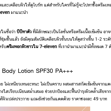
และเคลือบผิวให้ดูไบร์ท แต่สำหรับใครที่ไม่รู้จะไปหาซื้อครีมเหล่
leven
มาแนะนำ
ในชื่อว่า
บีบีทาตัว
ที่มีลักษณะเป็นโลชั่นหรือครีมเนื้อเข้มข้น อาจ
ุ่มชื้นแล้ว ยังมีคุณสัมบัติเคลือบผิวชั้นบนให้ดูสว่างขึ้น 1-2 ระด
หรับ
ครีมพอกผิวขาวใน 7-eleven
ที่เรานำมาแนะนำมีทั้งหมด 7 ต
B Body Lotion SPF30 PA+++
าย ไม่เหนียวเหนอะหนะ ไม่เป็นคราบ ผสมสารสกัดเข้มข้นจากแต
่างใสเรียบเนียนสม่ำเสมอ ช่วยปกป้องและฟื้นบำรุงผิวคล้ำเสียจาก
ำให้ผิวเปล่งประกาย แถมยังช่วยกันแดดด้วย ราคาซองละ 49 บาท