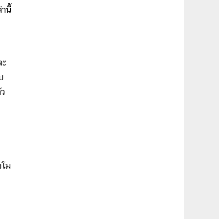
านี้
จะ
ับ
ัว
งโม