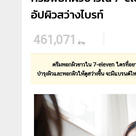
อัปผิวสว่างไบรท์
461,071
อ่าน
ครีมพอกผิวขาวใน 7-eleven ใครที่อยากผิวดูส
บำรุงผิวและพอกผิวให้ดูสว่างขึ้น จะมีแบรนด์ไ