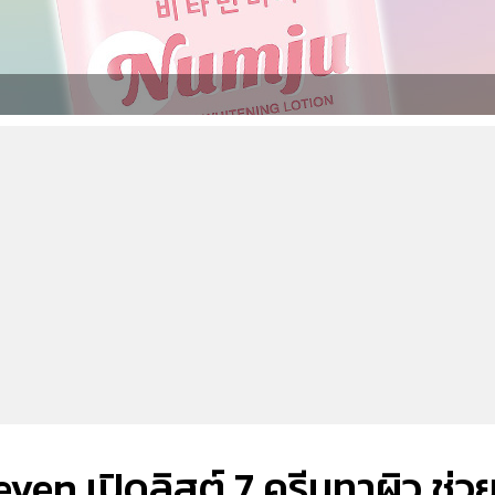
en เปิดลิสต์ 7 ครีมทาผิว ช่ว