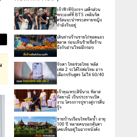
เจ้าฟ้าทีปังกรฯ เสด็จส่วน
พระองค์ที่ BTS เพลินจิต
ตรัสแนะนำพระสหายหญิง
กำลังจีบอยู่
เดินผ่านร้านขายไก่ทอดแถว
ตลาด ก่อนเห็นป้ายชื่อร้าน
ถึงกับอ่านใหม่อีกรอบ
ม
จับตา ไทยช่วยไทย พลัส
เฟส 2 จะได้ไปต่อไหม อาจ
เลือกปรับสูตร ไม่ใช่ 60/40
เจ้าคุณพระสินีนาถ พิลาส
กัลยาณี เป็นประธานเปิด
งาน โครงการปูทางสู่การตื่น
รู้ฯ
ขายบ้านเรือนไทยริมน้ำ อายุ
100 ปี หลายคนบอกคุ้นตา
เคยเห็นอยู่ในฉากหนังดัง