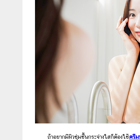
ถ้าอยากมีผิวชุ่มชื้นกระจ่างใสก็ต้องใช้
ครีม