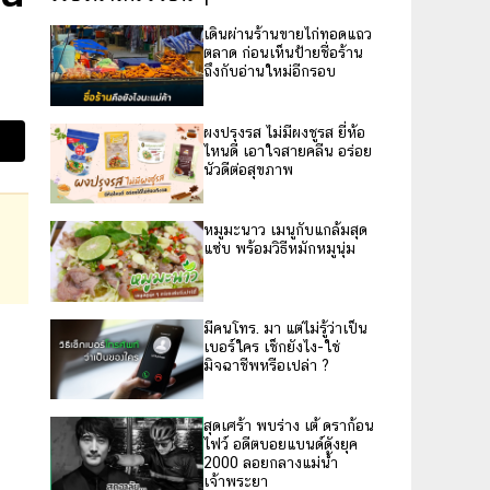
เดินผ่านร้านขายไก่ทอดแถว
ตลาด ก่อนเห็นป้ายชื่อร้าน
ถึงกับอ่านใหม่อีกรอบ
ผงปรุงรส ไม่มีผงชูรส ยี่ห้อ
ไหนดี เอาใจสายคลีน อร่อย
นัวดีต่อสุขภาพ
หมูมะนาว เมนูกับแกล้มสุด
แซ่บ พร้อมวิธีหมักหมูนุ่ม
มีคนโทร. มา แต่ไม่รู้ว่าเป็น
เบอร์ใคร เช็กยังไง-ใช่
มิจฉาชีพหรือเปล่า ?
สุดเศร้า พบร่าง เต้ ดราก้อน
ไฟว์ อดีตบอยแบนด์ดังยุค
2000 ลอยกลางแม่น้ำ
เจ้าพระยา