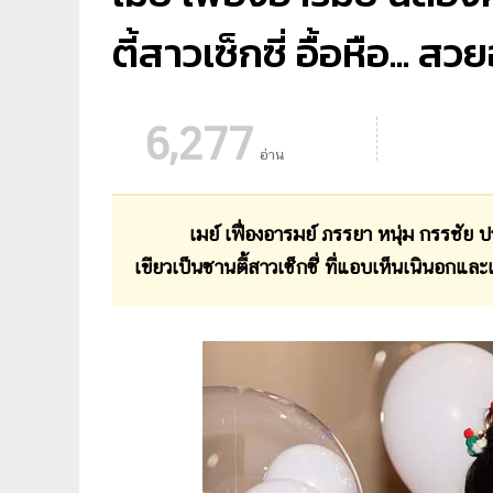
ตี้สาวเซ็กซี่ อื้อหือ... สว
6,277
อ่าน
เมย์ เฟื่องอารมย์ ภรรยา หนุ่ม กรรชัย
เขียวเป็นซานตี้สาวเซ็กซี่ ที่แอบเห็นเนินอกแล