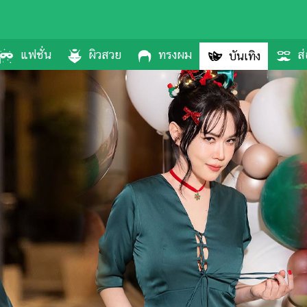
แฟชั่น
ผิวสวย
ทรงผม
ส่
บันเทิง