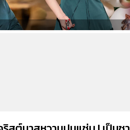
งคริสต์มาสหวานปนแซ่บ ! เป็นซ