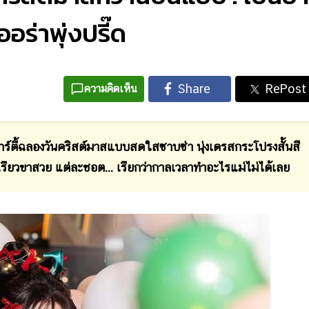
ยออร่าพุ่งปรี๊ด
ความคิดเห็น
 ปาร์ตี้ฉลองวันคริสต์มาสแบบสดใสซาบซ่า นุ่งเดรสกระโปรงสั้นสี
ะเรียวขาสวย แต่ละชอต... เรียกว่ากาลเวลาทำอะไรแม่ไม่ได้เลย