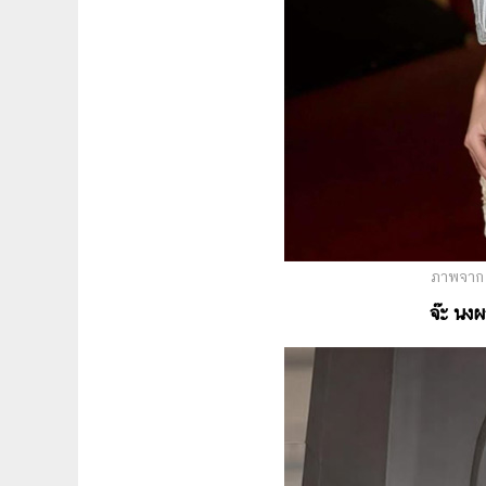
ภาพจาก 
จ๊ะ นงผ