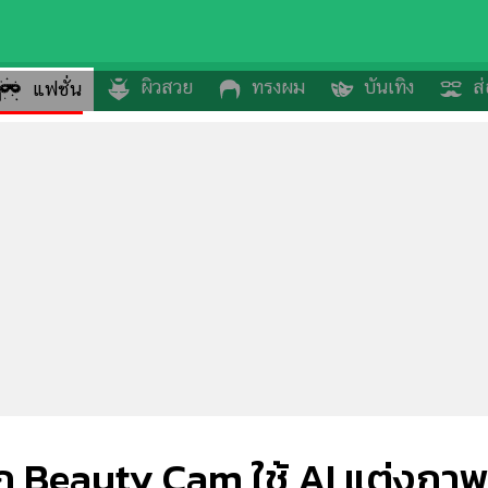
ผิวสวย
ทรงผม
บันเทิง
ส่
แฟชั่น
จาก Beauty Cam ใช้ AI แต่งภา