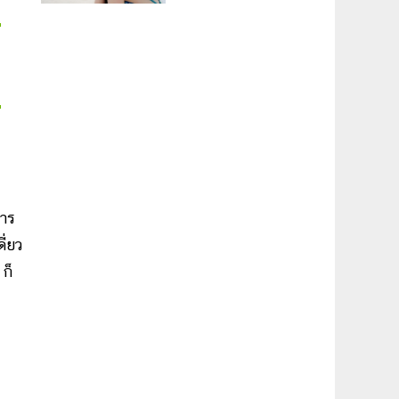
การ
ี่ยว
 ก็