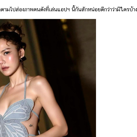
มไปส่องภาพคนดังที่เล่นแอปฯ นี้กันสักหน่อยดีกว่าว่ามีใครบ้า