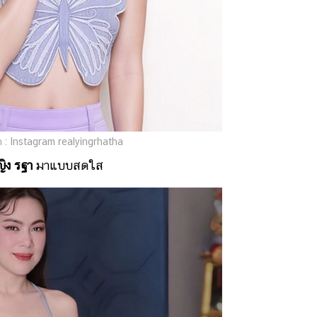
 : Instagram realyingrhatha
ิง รฐา
มาแบบสดใส