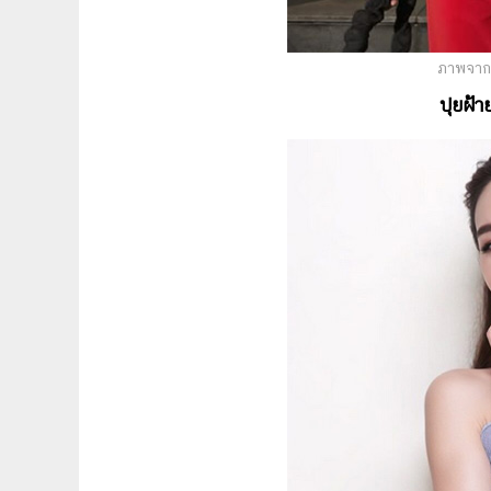
ภาพจาก 
ปุยฝ้