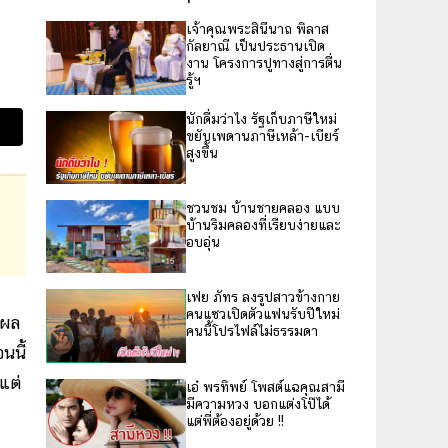
เจ้าคุณพระสินีนาถ พิลาส
กัลยาณี เป็นประธานเปิด
งาน โครงการปูทางสู่การตื่น
รู้ฯ
นักดื่มว่าไง รัฐเก็บภาษีใหม่
ขยับเพดานภาษีเหล้า-เบียร์
สูงขึ้น
ชวนชม บ้านชายคลอง แบบ
บ้านริมคลองที่เรียบง่ายและ
อบอุ่น
เฟย ภัทร ลงรูปสาวข้างกาย
คนแซวเปิดตัวแฟนรับปีใหม่
ลผล
คนนี้โปรไฟล์ไม่ธรรมดา
นนี้
้แต่
เอ๋ พรทิพย์ โพสต์แฉคุณสามี
มีความหวง บอกแต่งโป๊ได้
แต่พี่ต้องอยู่ด้วย !!