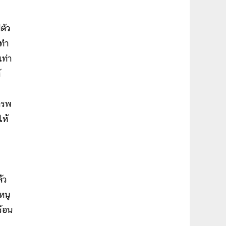
ตัว
งทำ
เท่า
้
ารพ
ให้
้ว
หนู
ร้อน