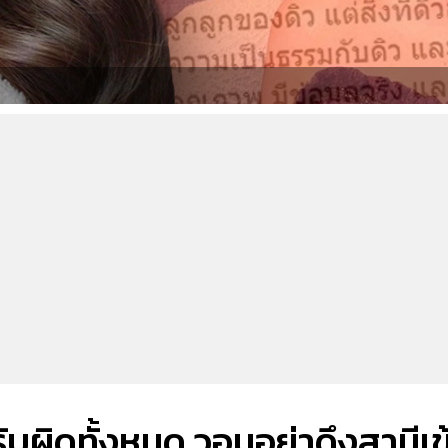
บผิดทั้งหมด วอนอย่าดึงสามีเข