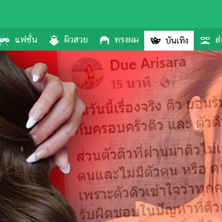
แฟชั่น
ผิวสวย
ทรงผม
ส่
บันเทิง