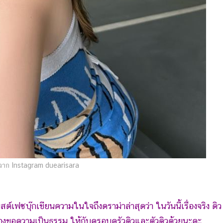
าก Instagram duearisara
ต์เฟซบุ๊กเขียนความในใจถึงดราม่าล่าสุดว่า ในวันนี้เรื่องจริง ดิว
ดิวต้องขอความเป็นธรรม ให้กับครอบครัวดิวและตัวดิวด้วยนะคะ