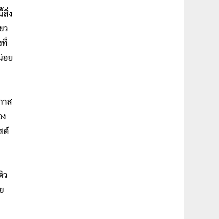
สิ่ง
่ยว
ี่
น่อย
อกาส
อง
สต์
ดิว
วย