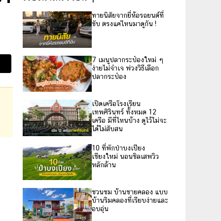
ทายนิสัยจากยี่ห้อรถยนต์ที่
ขับ ตรงแค่ไหนมาดูกัน !
7 เมนูปลากระป๋องใหม่ ๆ
ง่ายไม่จำเจ พ่วงวิธีเลือก
ปลากระป๋อง
เปิดเครือโรงเรียน
เทพศิรินทร์ ทั้งหมด 12
เครือ มีที่ไหนบ้าง ดูไว้ไม่จะ
ได้ไม่สับสน
10 ที่พักป่าบงเปียง
เชียงใหม่ นอนชิลเสพวิว
หลักล้าน
ชวนชม บ้านชายคลอง แบบ
บ้านริมคลองที่เรียบง่ายและ
อบอุ่น