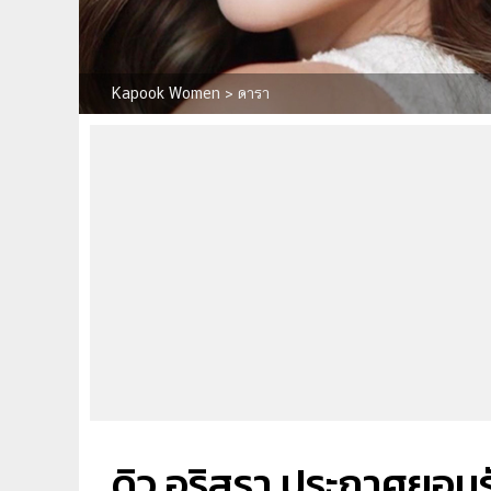
Kapook Women
>
ดารา
ดิว อริสรา ประกาศยอมรั