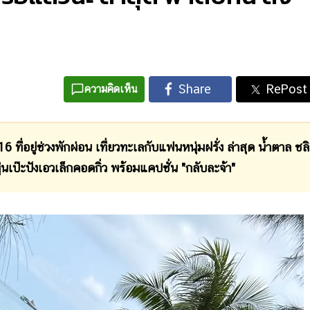
ความคิดเห็น
 ที่อยู่ช่วงพักผ่อน เที่ยวทะเลกับแฟนหนุ่มฝรั่ง ล่าสุด น้ำตาล ชลิ
ุ่นเป๊ะปังเอวเล็กคอดกิ่ว พร้อมแคปชั่น "กลับละจ้า"