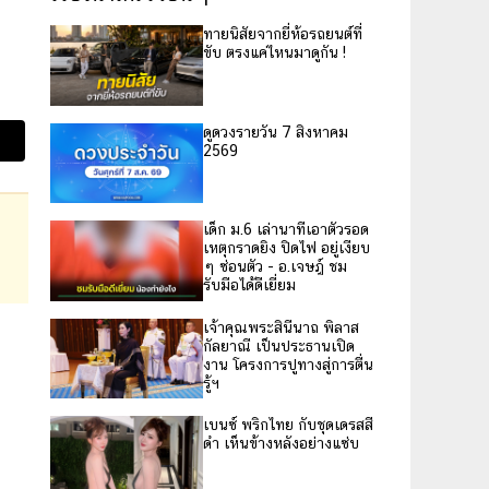
ทายนิสัยจากยี่ห้อรถยนต์ที่
ขับ ตรงแค่ไหนมาดูกัน !
ดูดวงรายวัน 7 สิงหาคม
2569
เด็ก ม.6 เล่านาทีเอาตัวรอด
เหตุกราดยิง ปิดไฟ อยู่เงียบ
ๆ ซ่อนตัว - อ.เจษฎ์ ชม
รับมือได้ดีเยี่ยม
เจ้าคุณพระสินีนาถ พิลาส
กัลยาณี เป็นประธานเปิด
งาน โครงการปูทางสู่การตื่น
รู้ฯ
เบนซ์ พริกไทย กับชุดเดรสสี
ดำ เห็นข้างหลังอย่างแซ่บ