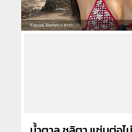
Kapook Women
>
ดารา
น้ำตาล ชลิตา แซ่บต่อไม่