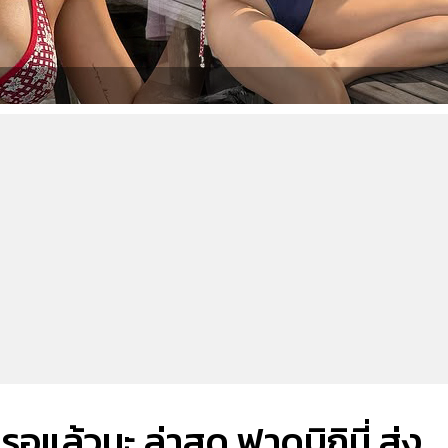
รอแล้วนะ ล่าสุด ฟาดบิกินี่ ส่ง