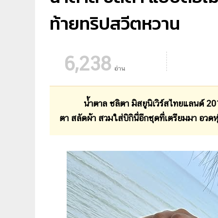
ท้ายทริปสวีตหวาน
6,238
อ่าน
น้ำตาล ชลิตา มิสยูนิเวิร์สไทยแลนด์ 2016
ตา สลัดผ้า สวมใส่บิกินี่อีกชุดที่เตรียมมา อวดห