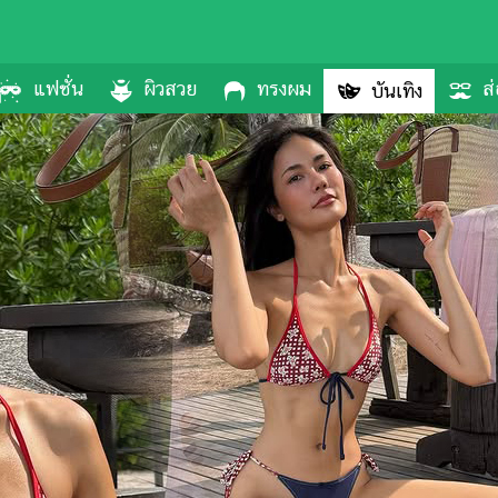
แฟชั่น
ผิวสวย
ทรงผม
ส่
บันเทิง