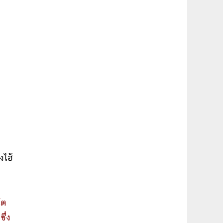
งไฮ้
โต
ึ่ง