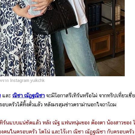
พจาก Instagram yuikchk
น
และ
ณิชา ณัฏฐณิชา
จะมีโอกาสรีเทิร์นหรือไม่ จากทริปเที่ยวเซี่ย
ครอบครัวได้ทิ้งตั๋วแล้ว หลังมรสุมข่าวดราม่านอกใจถาโถม
วรีเทิร์นแบบแน่ชัดแล้ว หลัง ณัฐ แฟนหนุ่มของ ต้องตา น้องสาวของ 
เพียงคนในครอบครัว โตโน่ และไร้เงา ณิชา ณัฏฐณิชา กับครอบครัว ซ