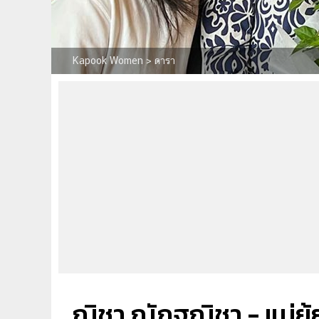
Kapook Women
>
ดารา
ณิชา ณัฏฐณิชา - แม่ยุ้ย