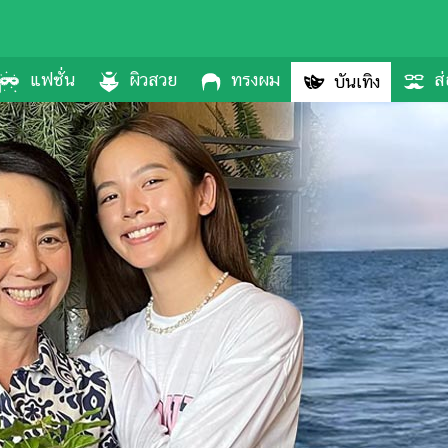
แฟชั่น
ผิวสวย
ทรงผม
ส่
บันเทิง