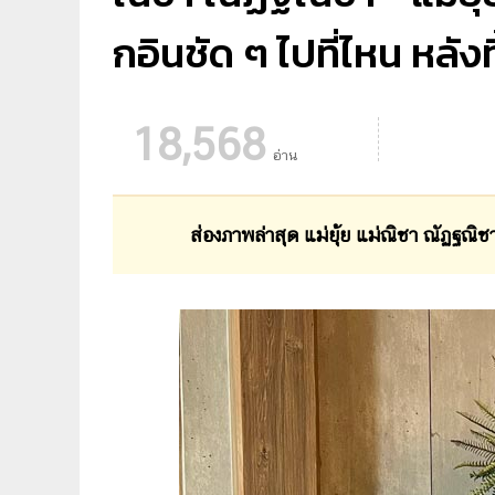
กอินชัด ๆ ไปที่ไหน หลังทิ้
18,568
อ่าน
ส่องภาพล่าสุด แม่ยุ้ย แม่ณิชา ณัฏฐณิชา จ