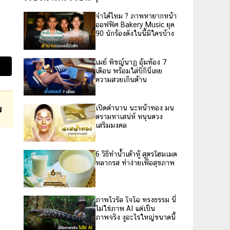
จำได้ไหม ? ภาพหายากหน้า
ออฟฟิศ Bakery Music ยุค
90 นักร้องดังในนี้มีใครบ้าง
เมย์ พิชญ์นาฏ อุ้มท้อง 7
เดือน พร้อมใส่บิกินี่เผย
ความสวยเกินต้าน
น
เปิดตำนาน นะหน้าทอง มน
ตรามหาเสน่ห์ หนุนดวง
เสริมมงคล
6 วิธีทำน้ำเต้าหู้ สูตรโฮมเมด
หลากรส ทำง่ายเพื่อสุขภาพ
ภาพไวรัล โจโฉ ทรงธรรม นี่
ไม่ใช่ภาพ AI แต่เป็น
ภาพจริง งูอะไรใหญ่ขนาดนี้