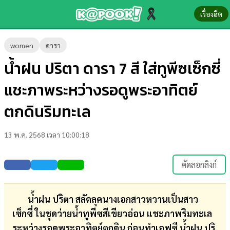
เรื่องฮิต
ข่าว-
women
ดารา
ความ
น้ำฝน ปริตา ดารา 7 สี ใส่ทูพีซเซ็กซี่
รู้
แชะภาพระหว่างรอดูพระอาทิตย์
ข่าว
ตกดินริมทะเล
ข่าว
13 พ.ค. 2568 เวลา 10:00:18
บันเทิง
ตรวจ
คัดลอกลิงก์
หวย
ผล
น้ำฝน ปริตา สลัดลุคนางเอกสาวหวานเป็นสาว
บอล
เซ็กซี่ ในชุดว่ายน้ำทูพีซสีเขียวอ่อน แชะภาพริมทะเล
สด
ระหว่างรอดูพระอาทิตย์ตกดิน ก่อนทำเอฟซี น้ำฝน ปริ