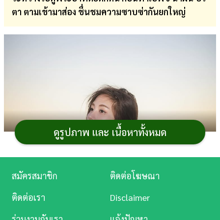
ตา ตามเข้ามาส่อง ชื่นชมความซาบซ่ากันยกใหญ่
การ
เงิน
การ
ศึกษา
บันเทิง
ดู
หนัง
ดูรูปภาพ และ เนื้อหาทั้งหมด
Music
Station
สมัครสมาชิก
ติดต่อโฆษณา
ละคร
ติดต่อเรา
Disclaimer
บันเทิง
ร่วมงานกับเรา
แจ้งปัญหา