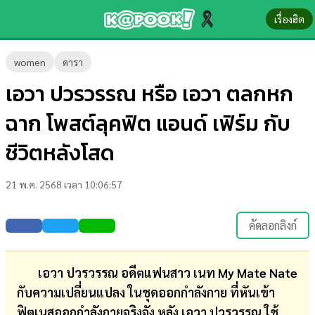
เรื่องฮิต
ข่าว-
women
ดารา
ความ
เอวา ปวรวรรณ หรือ เอวา ตลกหก
รู้
ฉาก โพสต์ลุคฟิต แอนด์ เฟิร์ม กับ
ข่าว
ชีวิตหลังโสด
ข่าว
21 พ.ค. 2568 เวลา 10:06:57
บันเทิง
ตรวจ
คัดลอกลิงก์
หวย
ผล
เอวา ปวรวรรณ อดีตแฟนสาว เนท My Mate Nate
บอล
กับความเปลี่ยนแปลง ในชุดออกกำลังกาย ที่หันเข้า
สด
ฟิตเนสออกกำลังกายจริงจัง หลัง เอวา ปวรวรรณ ใช้