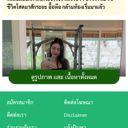
ชีวิตโสดมาสักระยะ อื้อหือ กล้ามท้องเริ่มมาแล้ว
การ
เงิน
การ
ศึกษา
บันเทิง
ดู
หนัง
ดูรูปภาพ และ เนื้อหาทั้งหมด
Music
Station
สมัครสมาชิก
ติดต่อโฆษณา
ละคร
ติดต่อเรา
Disclaimer
บันเทิง
ร่วมงานกับเรา
แจ้งปัญหา