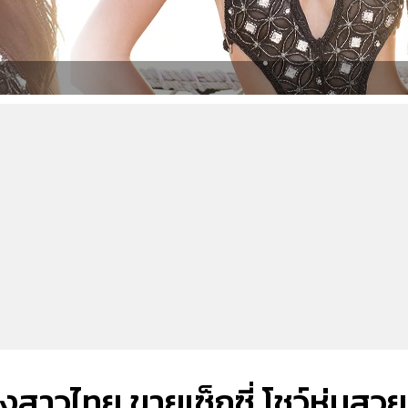
สาวไทย ขายเซ็กซี่ โชว์หุ่นสวย