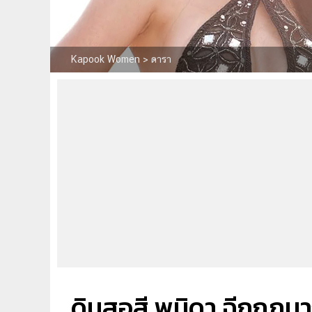
Kapook Women
>
ดารา
ดินสอสี พนิดา ฉีกกฎนาง