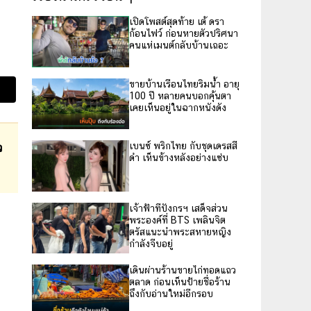
เปิดโพสต์สุดท้าย เต้ ดรา
ก้อนไฟว์ ก่อนหายตัวปริศนา
คนแห่เมนต์กลับบ้านเถอะ
ขายบ้านเรือนไทยริมน้ำ อายุ
100 ปี หลายคนบอกคุ้นตา
เคยเห็นอยู่ในฉากหนังดัง
ว
เบนซ์ พริกไทย กับชุดเดรสสี
ดำ เห็นข้างหลังอย่างแซ่บ
เจ้าฟ้าทีปังกรฯ เสด็จส่วน
พระองค์ที่ BTS เพลินจิต
ตรัสแนะนำพระสหายหญิง
กำลังจีบอยู่
เดินผ่านร้านขายไก่ทอดแถว
ตลาด ก่อนเห็นป้ายชื่อร้าน
ถึงกับอ่านใหม่อีกรอบ