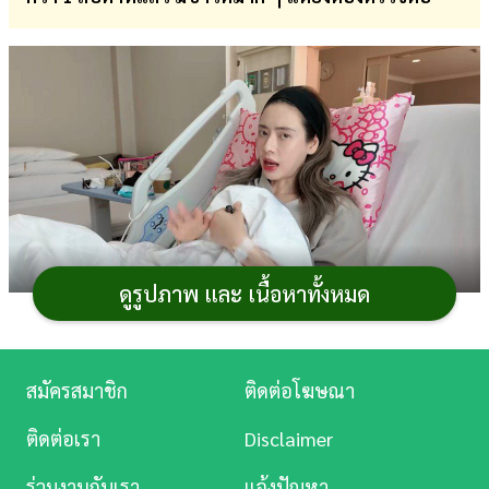
การ
เงิน
การ
ศึกษา
บันเทิง
ดู
หนัง
ดูรูปภาพ และ เนื้อหาทั้งหมด
Music
ภาพจาก Instagram aey_pornthip
Station
เป็นข่าวที่ทำเอาหลายคนช็อกไม่น้อย หลังจากที่
ป๋อ
สมัครสมาชิก
ติดต่อโฆษณา
ละคร
ณัฐวุฒิ
ออกมาเปิดเผยว่า
เอ๋ พรทิพย์
ภรรยาป่วยมะเร็ง
ติดต่อเรา
Disclaimer
ขณะเดียวกันก็เป็นห่วง เข้าไปคอมเมนต์ส่งกำลังใจให้สาวเอ๋
บันเทิง
และครอบครัว
"สกิดใจ"
กันอย่างล้นหลาม ก่อนจะมีการเปิด
ร่วมงานกับเรา
แจ้งปัญหา