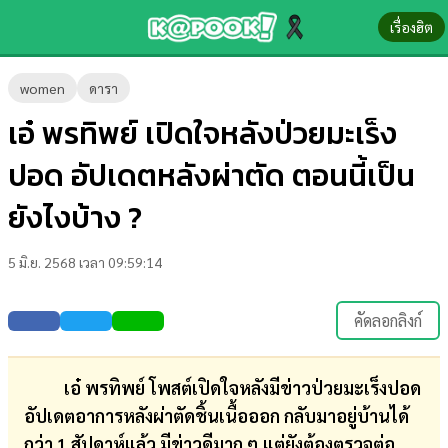
เรื่องฮิต
ข่าว-
women
ดารา
ความ
เอ๋ พรทิพย์ เปิดใจหลังป่วยมะเร็ง
รู้
ปอด อัปเดตหลังผ่าตัด ตอนนี้เป็น
ข่าว
ยังไงบ้าง ?
ข่าว
5 มิ.ย. 2568 เวลา 09:59:14
บันเทิง
ตรวจ
คัดลอกลิงก์
หวย
ผล
เอ๋ พรทิพย์ โพสต์เปิดใจหลังมีข่าวป่วยมะเร็งปอด
บอล
อัปเดตอาการหลังผ่าตัดชิ้นเนื้อออก กลับมาอยู่บ้านได้
สด
กว่า 1 สัปดาห์แล้ว มีข่าวดีมาก ๆ แต่ยังต้องตรวจต่อ