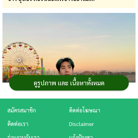
การ
เงิน
การ
ศึกษา
บันเทิง
ดู
หนัง
ดูรูปภาพ และ เนื้อหาทั้งหมด
Music
Station
สมัครสมาชิก
ติดต่อโฆษณา
ละคร
ติดต่อเรา
Disclaimer
บันเทิง
ร่วมงานกับเรา
แจ้งปัญหา