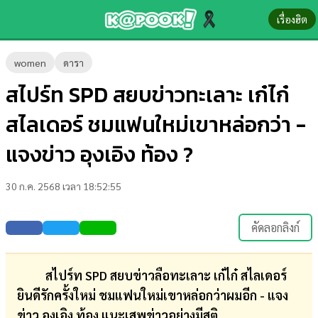
เรื่องฮิต
ข่าว-
women
ดารา
ความ
สไปร์ท SPD สยบข่าวทะเลาะ เก๋ไก๋
รู้
สไลเดอร์ ชมแฟนใหม่เขาหล่อกว่า -
ข่าว
แจงข่าว อุงเอิง ท้อง ?
ข่าว
30 ก.ค. 2568 เวลา 18:52:55
บันเทิง
ตรวจ
คัดลอกลิงก์
หวย
ผล
สไปร์ท SPD สยบข่าวลือทะเลาะ เก๋ไก๋ สไลเดอร์
บอล
ยินดีรักครั้งใหม่ ชมแฟนใหม่เขาหล่อกว่าผมอีก - แจง
สด
ข่าว อุงเอิง ท้อง แนะเสพข่าวอย่างมีสติ