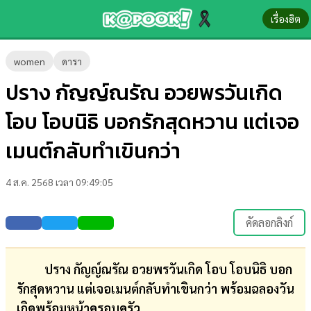
เรื่องฮิต
ข่าว-
women
ดารา
ความ
ปราง กัญญ์ณรัณ อวยพรวันเกิด
รู้
โอบ โอบนิธิ บอกรักสุดหวาน แต่เจอ
ข่าว
เมนต์กลับทำเขินกว่า
ข่าว
4 ส.ค. 2568 เวลา 09:49:05
บันเทิง
ตรวจ
คัดลอกลิงก์
หวย
ผล
ปราง กัญญ์ณรัณ อวยพรวันเกิด โอบ โอบนิธิ บอก
บอล
รักสุดหวาน แต่เจอเมนต์กลับทำเขินกว่า พร้อมฉลองวัน
สด
เกิดพร้อมหน้าครอบครัว