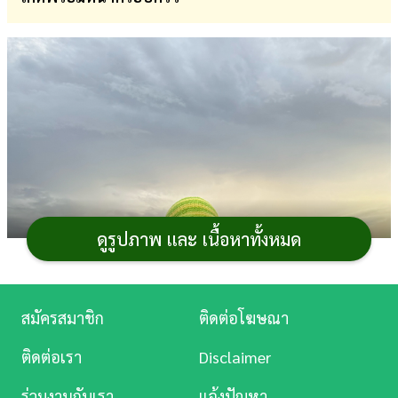
การ
เงิน
การ
ศึกษา
บันเทิง
ดู
หนัง
ดูรูปภาพ และ เนื้อหาทั้งหมด
Music
Station
สมัครสมาชิก
ติดต่อโฆษณา
ละคร
ติดต่อเรา
Disclaimer
บันเทิง
ร่วมงานกับเรา
แจ้งปัญหา