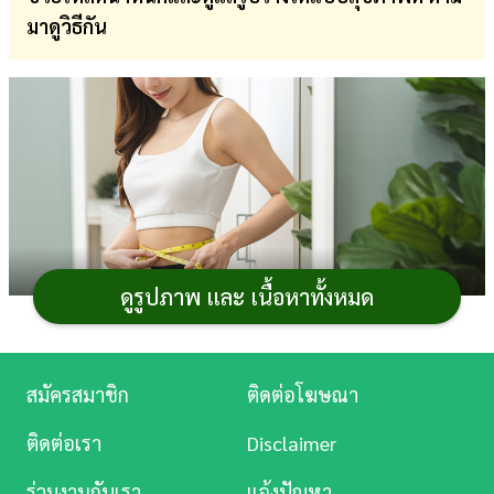
มาดูวิธีกัน
การ
เงิน
การ
ศึกษา
บันเทิง
ดู
หนัง
ดูรูปภาพ และ เนื้อหาทั้งหมด
Music
Station
สมัครสมาชิก
ติดต่อโฆษณา
ละคร
ในยุคปัจจุบันที่สังคมรีบเร่ง แต่ละคนก็มีภารกิจที่ต้องทำ
ติดต่อเรา
Disclaimer
ทั้งวัน จนเหนื่อยที่จะหาเวลาไปออกกำลังกาย แต่ก็อยากมี
บันเทิง
ร่วมงานกับเรา
แจ้งปัญหา
สุขภาพดี อยาก
ลดน้ำหนัก
และรักษา
รูปร่าง
ไปพร้อม ๆ กัน