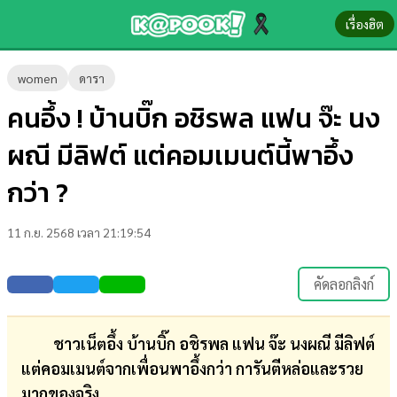
เรื่องฮิต
ข่าว-
women
ดารา
ความ
คนอึ้ง ! บ้านบิ๊ก อชิรพล แฟน จ๊ะ นง
รู้
ผณี มีลิฟต์ แต่คอมเมนต์นี้พาอึ้ง
ข่าว
กว่า ?
ข่าว
11 ก.ย. 2568 เวลา 21:19:54
บันเทิง
ตรวจ
คัดลอกลิงก์
หวย
ผล
ชาวเน็ตอึ้ง บ้านบิ๊ก อชิรพล แฟน จ๊ะ นงผณี มีลิฟต์
บอล
แต่คอมเมนต์จากเพื่อนพาอึ้งกว่า การันตีหล่อและรวย
สด
มากของจริง