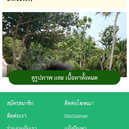
การ
เงิน
การ
ศึกษา
บันเทิง
ดู
หนัง
ดูรูปภาพ และ เนื้อหาทั้งหมด
Music
Station
สมัครสมาชิก
ติดต่อโฆษณา
ละคร
ติดต่อเรา
Disclaimer
บันเทิง
ร่วมงานกับเรา
แจ้งปัญหา