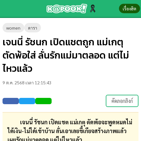
เรื่องฮิต
ข่าว-
women
ดารา
ความ
เจนนี่ รัชนก เปิดแชตถูก แม่เกตุ
รู้
ตัดพ้อใส่ ลั่นรักแม่มาตลอด แต่ไม่
ข่าว
ไหวแล้ว
ข่าว
9 ต.ค. 2568 เวลา 12:15:43
บันเทิง
ตรวจ
คัดลอกลิงก์
หวย
ผล
เจนนี่ รัชนก เปิดแชต แม่เกตุ ตัดพ้อจะพูดหมดไม่
บอล
ได้เงิน-ไม่ได้เข้าบ้าน ลั่นเอาเลยขี้เกียจสร้างภาพแล้ว
สด
เผยรักแม่มาตลอด แต่ไม่ไหวแล้ว