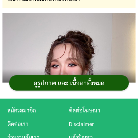
การ
เงิน
การ
ศึกษา
บันเทิง
ดู
หนัง
ดูรูปภาพ และ เนื้อหาทั้งหมด
Music
Station
สมัครสมาชิก
ติดต่อโฆษณา
ละคร
ติดต่อเรา
Disclaimer
บันเทิง
ร่วมงานกับเรา
แจ้งปัญหา