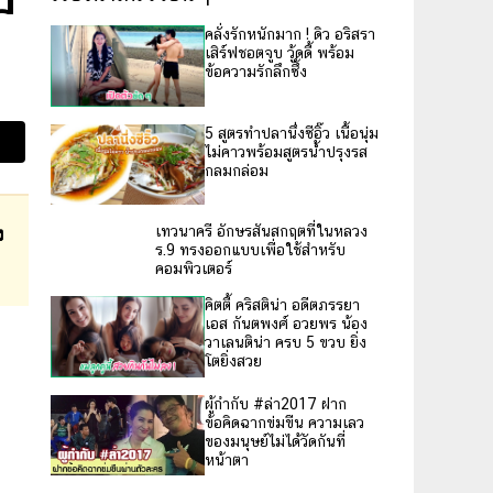
คลั่งรักหนักมาก ! ดิว อริสรา
เสิร์ฟชอตจูบ วู้ดดี้ พร้อม
ข้อความรักลึกซึ้ง
5 สูตรทำปลานึ่งซีอิ๊ว เนื้อนุ่ม
ไม่คาวพร้อมสูตรน้ำปรุงรส
กลมกล่อม
ง
เทวนาครี อักษรสันสกฤตที่ในหลวง
ร.9 ทรงออกแบบเพื่อใช้สำหรับ
คอมพิวเตอร์
คิตตี้ คริสติน่า อดีตภรรยา
เอส กันตพงศ์ อวยพร น้อง
วาเลนติน่า ครบ 5 ขวบ ยิ่ง
โตยิ่งสวย
ผู้กำกับ #ล่า2017 ฝาก
ข้อคิดฉากข่มขืน ความเลว
ของมนุษย์ไม่ได้วัดกันที่
หน้าตา