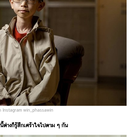
 Instagram win_phassawin
นี้ต่างก็รู้สึกเศร้าใจไปตาม ๆ กัน