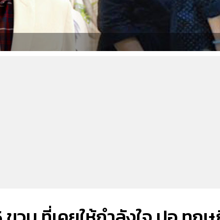
็ก 5 ขวบ ที่เคยให้กำลังใจ ปอ ทฤษ