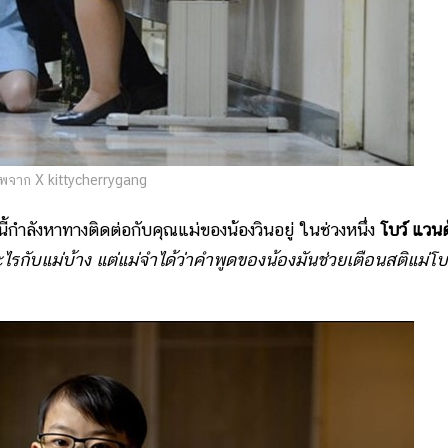
พจาก X kittycherrygang
นนี้กำลังหาทางติดต่อกับคุณแม่ของน้องวินอยู่ ในช่วงหนึ่ง
โบว์ แวนด
ะไรกับแม่บ้าง แต่แม่จำได้ว่าคำพูดของน้องมันช่วยเตือนสติแม่โบ