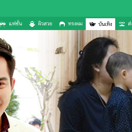
แฟชั่น
ผิวสวย
ทรงผม
ส่
บันเทิง