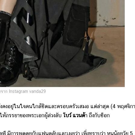
จาก Instagram vanda29
ังคงอยู่ในใจคนใกล้ชิดและครอบครัวเสมอ แต่ล่าสุด (4 พฤศจิก
ำให้ภรรยาของพระเอกผู้ล่วงลับ
โบว์ แวนด้
า ถึงกับช็อก
์ มีการพูดคุยกับแฟนคลับและเผยว่า เพิ่งทราบว่า หนูน้อยวัย 5