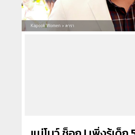
Kapook Women
>
ดารา
แม่โบว์ ช็อก ! เพิ่งรู้เด