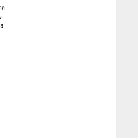
าล
น
568