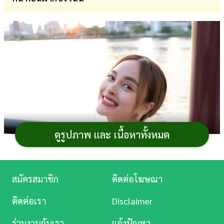
การ
เงิน
การ
ศึกษา
บันเทิง
ดู
หนัง
ดูรูปภาพ และ เนื้อหาทั้งหมด
Music
Station
สมัครสมาชิก
ติดต่อโฆษณา
ละคร
ติดต่อเรา
Disclaimer
บันเทิง
ร่วมงานกับเรา
แจ้งปัญหา