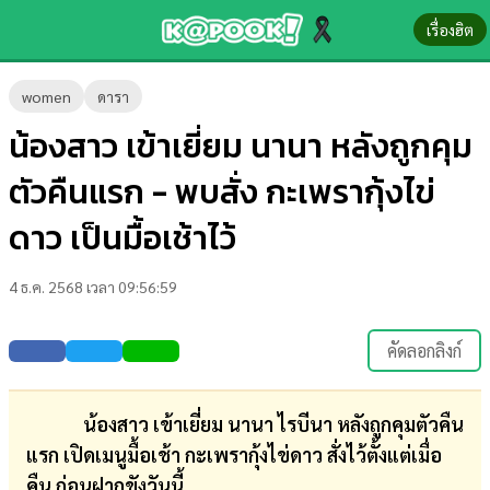
เรื่องฮิต
ข่าว-
women
ดารา
ความ
น้องสาว เข้าเยี่ยม นานา หลังถูกคุม
รู้
ตัวคืนแรก - พบสั่ง กะเพรากุ้งไข่
ข่าว
ดาว เป็นมื้อเช้าไว้
ข่าว
4 ธ.ค. 2568 เวลา 09:56:59
บันเทิง
ตรวจ
คัดลอกลิงก์
หวย
ผล
น้องสาว เข้าเยี่ยม นานา ไรบีนา หลังถูกคุมตัวคืน
บอล
แรก เปิดเมนูมื้อเช้า กะเพรากุ้งไข่ดาว สั่งไว้ตั้งแต่เมื่อ
สด
คืน ก่อนฝากขังวันนี้