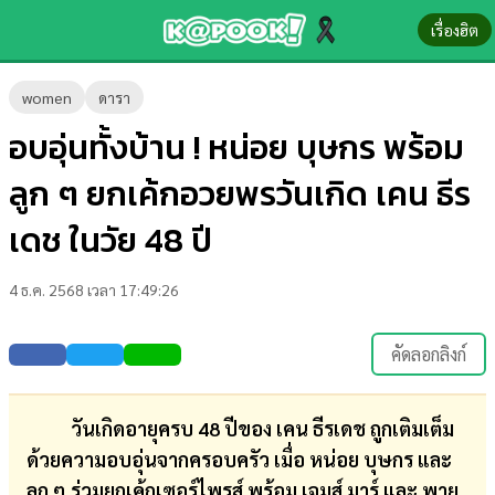
เรื่องฮิต
ข่าว-
women
ดารา
ความ
อบอุ่นทั้งบ้าน ! หน่อย บุษกร พร้อม
รู้
ลูก ๆ ยกเค้กอวยพรวันเกิด เคน ธีร
ข่าว
เดช ในวัย 48 ปี
ข่าว
4 ธ.ค. 2568 เวลา 17:49:26
บันเทิง
ตรวจ
คัดลอกลิงก์
หวย
ผล
วันเกิดอายุครบ 48 ปีของ เคน ธีรเดช ถูกเติมเต็ม
บอล
ด้วยความอบอุ่นจากครอบครัว เมื่อ หน่อย บุษกร และ
สด
ลูก ๆ ร่วมยกเค้กเซอร์ไพรส์ พร้อม เจมส์ มาร์ และ พาย