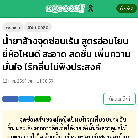
เรื่องฮิต
ข่าว-
women
สวยบอกต่อ
ความ
น้ำยาล้างจุดซ่อนเร้น สูตรอ่อนโยน
รู้
ยี่ห้อไหนดี สะอาด สดชื่น เพิ่มความ
ข่าว
มั่นใจ ไร้กลิ่นไม่พึงประสงค์
ข่าว
12 ก.พ. 2569 เวลา 11:38:59
บันเทิง
ตรวจ
คัดลอกลิงก์
หวย
ผล
จุดซ่อนเร้นของผู้หญิงเป็นบริเวณที่บอบบาง อับ
บอล
ชื้น และเสี่ยงต่อการติดเชื้อได้ง่าย ดังนั้นจึงควรดูแลให้
สด
สมดุลอย่างใส่ใจ ด้วยน้ำยาล้างจุดซ่อนเร้นสูตรอ่อนโยน