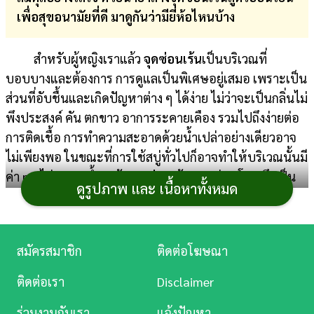
เพื่อสุขอนามัยที่ดี มาดูกันว่ามียี่ห้อไหนบ้าง
การ
เงิน
สำหรับผู้หญิงเราแล้ว
จุดซ่อนเร้น
เป็นบริเวณที่
การ
บอบบางและต้องการ การดูแลเป็นพิเศษอยู่เสมอ เพราะเป็น
ศึกษา
ส่วนที่อับชื้นและเกิดปัญหาต่าง ๆ ได้ง่าย ไม่ว่าจะเป็นกลิ่นไม่
พึงประสงค์ คัน ตกขาว อาการระคายเคือง รวมไปถึงง่ายต่อ
บันเทิง
การติดเชื้อ การทำความสะอาดด้วยน้ำเปล่าอย่างเดียวอาจ
ไม่เพียงพอ ในขณะที่การใช้สบู่ทั่วไปก็อาจทำให้บริเวณนั้นมี
ดู
ค่า pH ไม่สมดุล
น้ำยาล้างจุดซ่อนเร้น
สูตรอ่อนโยน จึงเป็น
หนัง
ดูรูปภาพ และ เนื้อหาทั้งหมด
ไอเทมสำคัญที่จะช่วยทำความสะอาดและดูแลสมดุลให้กับ
บริเวณที่บอบบาง ส่วนจะเลือกซื้ออย่างไรและมียี่ห้อไหนน่า
Music
สนใจบ้าง เรามีมาแนะนำ
Station
สมัครสมาชิก
ติดต่อโฆษณา
ละคร
ทำไมจึงควรใช้น้ำยาล้างจุด
ติดต่อเรา
Disclaimer
บันเทิง
ร่วมงานกับเรา
แจ้งปัญหา