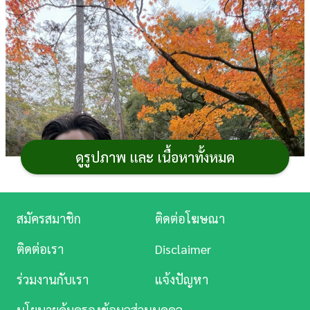
การ
เงิน
การ
ศึกษา
บันเทิง
ดูรูปภาพ และ เนื้อหาทั้งหมด
ดู
หนัง
Music
สมัครสมาชิก
ติดต่อโฆษณา
Station
ติดต่อเรา
Disclaimer
ละคร
ร่วมงานกับเรา
แจ้งปัญหา
บันเทิง
นโยบายคุ้มครองข้อมูลส่วนบุคคล