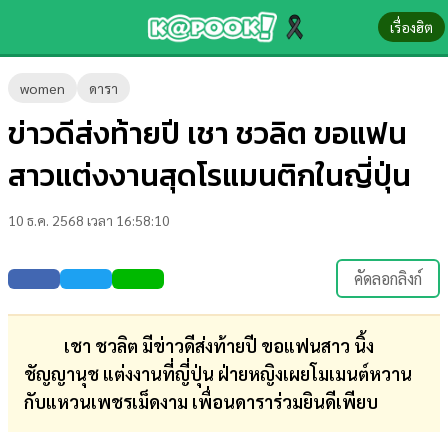
เรื่องฮิต
ข่าว-
women
ดารา
ความ
ข่าวดีส่งท้ายปี เชา ชวลิต ขอแฟน
รู้
สาวแต่งงานสุดโรแมนติกในญี่ปุ่น
ข่าว
10 ธ.ค. 2568 เวลา 16:58:10
ข่าว
บันเทิง
คัดลอกลิงก์
ตรวจ
หวย
เชา ชวลิต มีข่าวดีส่งท้ายปี ขอแฟนสาว นิ้ง
ชัญญานุช แต่งงานที่ญี่ปุ่น ฝ่ายหญิงเผยโมเมนต์หวาน
ผล
กับแหวนเพชรเม็ดงาม เพื่อนดาราร่วมยินดีเพียบ
บอล
สด