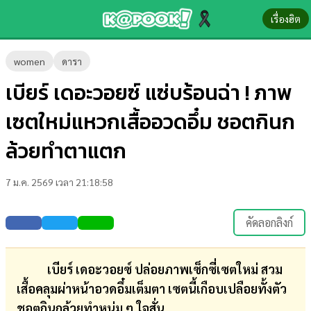
เรื่องฮิต
ข่าว-
women
ดารา
ความ
เบียร์ เดอะวอยซ์ แซ่บร้อนฉ่า ! ภาพ
รู้
เซตใหม่แหวกเสื้ออวดอึ๋ม ชอตกินก
ข่าว
ล้วยทำตาแตก
ข่าว
7 ม.ค. 2569 เวลา 21:18:58
บันเทิง
ตรวจ
คัดลอกลิงก์
หวย
ผล
เบียร์ เดอะวอยซ์ ปล่อยภาพเซ็กซี่เซตใหม่ สวม
บอล
เสื้อคลุมผ่าหน้าอวดอึ๋มเต็มตา เซตนี้เกือบเปลือยทั้งตัว
สด
ชอตกินกล้วยทำหนุ่ม ๆ ใจสั่น