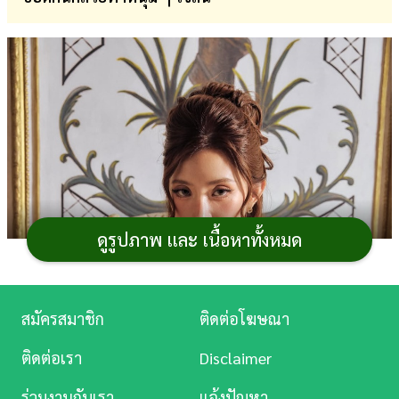
การ
เงิน
การ
ศึกษา
บันเทิง
ดู
หนัง
ดูรูปภาพ และ เนื้อหาทั้งหมด
Music
Station
สมัครสมาชิก
ติดต่อโฆษณา
ละคร
ติดต่อเรา
Disclaimer
บันเทิง
ร่วมงานกับเรา
แจ้งปัญหา