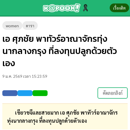
เรื่องฮิต
ข่าว-
women
ดารา
ความ
เอ ศุภชัย พาทัวร์อาณาจักรทุ่ง
รู้
นากลางกรุง ที่ลงทุนปลูกด้วยตัว
ข่าว
เอง
ข่าว
9 ม.ค. 2569 เวลา 15:23:59
บันเทิง
ตรวจ
คัดลอกลิงก์
หวย
ผล
เขียวขจีและสวยมาก เอ ศุภชัย พาทัวร์อาณาจักร
บอล
ทุ่งนากลางกรุง ที่ลงทุนปลูกด้วยตัวเอง
สด