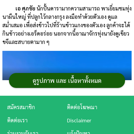
เอ ศุภชัย
นักปั้นดารามากความสามารถ พาเยี่ยมชมทุ่ง
การ
นาผืนใหญ่ ที่ปลูกไว้กลางกรุง ลงมือทำด้วยตัวเอง ดูแล
เงิน
สม่ำเสมอ เพื่อส่งข้าวไปที่ร้านข้าวแกงของตัวเอง ลูกค้าจะได้
การ
กินข้าวอย่างเอร็ดอร่อย นอกจากนี้อาณาจักรทุ่งนายังดูเขียว
ศึกษา
ขจีและสบายตามาก ๆ
บันเทิง
ดู
หนัง
ดูรูปภาพ และ เนื้อหาทั้งหมด
Music
Station
สมัครสมาชิก
ติดต่อโฆษณา
ละคร
ติดต่อเรา
Disclaimer
บันเทิง
ร่วมงานกับเรา
แจ้งปัญหา