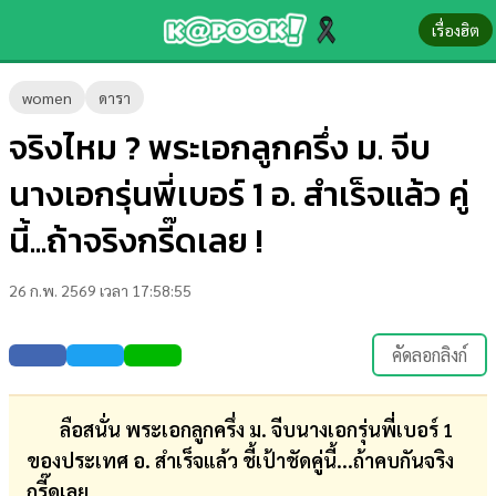
เรื่องฮิต
ข่าว-
women
ดารา
ความ
จริงไหม ? พระเอกลูกครึ่ง ม. จีบ
รู้
นางเอกรุ่นพี่เบอร์ 1 อ. สำเร็จแล้ว คู่
ข่าว
นี้...ถ้าจริงกรี๊ดเลย !
ข่าว
26 ก.พ. 2569 เวลา 17:58:55
บันเทิง
ตรวจ
คัดลอกลิงก์
หวย
ผล
ลือสนั่น พระเอกลูกครึ่ง ม. จีบนางเอกรุ่นพี่เบอร์ 1
บอล
ของประเทศ อ. สำเร็จแล้ว ชี้เป้าชัดคู่นี้...ถ้าคบกันจริง
สด
กรี๊ดเลย