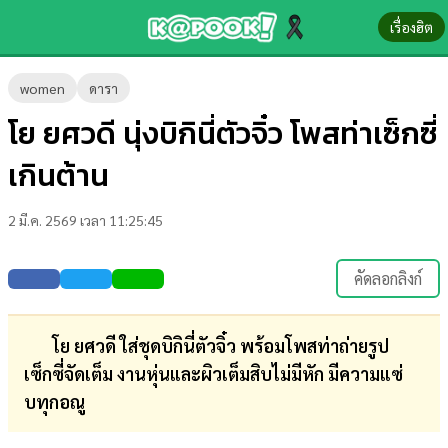
เรื่องฮิต
ข่าว-
women
ดารา
ความ
โย ยศวดี นุ่งบิกินี่ตัวจิ๋ว โพสท่าเซ็กซี่
รู้
เกินต้าน
ข่าว
2 มี.ค. 2569 เวลา 11:25:45
ข่าว
บันเทิง
คัดลอกลิงก์
ตรวจ
หวย
โย ยศวดี ใส่ชุดบิกินี่ตัวจิ๋ว พร้อมโพสท่าถ่ายรูป
เซ็กซี่จัดเต็ม งานหุ่นและผิวเต็มสิบไม่มีหัก มีความแซ่
ผล
บทุกอณู
บอล
สด