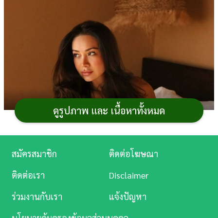
การ
เงิน
การ
ศึกษา
บันเทิง
ดูรูปภาพ และ เนื้อหาทั้งหมด
ดู
หนัง
Music
สมัครสมาชิก
ติดต่อโฆษณา
Station
ติดต่อเรา
Disclaimer
ละคร
ร่วมงานกับเรา
แจ้งปัญหา
บันเทิง
นโยบายคุ้มครองข้อมูลส่วนบุคคล