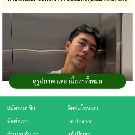
การ
เงิน
การ
ศึกษา
บันเทิง
ดู
หนัง
ดูรูปภาพ และ เนื้อหาทั้งหมด
Music
Station
สมัครสมาชิก
ติดต่อโฆษณา
ละคร
ติดต่อเรา
Disclaimer
บันเทิง
ร่วมงานกับเรา
แจ้งปัญหา