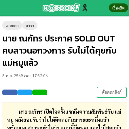
เรื่องฮิต
ข่าว-
women
ดารา
ความ
นาย ณภัทร ประกาศ SOLD OUT
รู้
คบสาวนอกวงการ รับไม่ได้คุยกับ
ข่าว
แม่หมูแล้ว
ข่าว
8 พ.ค. 2569 เวลา 17:32:06
บันเทิง
ตรวจ
คัดลอกลิงก์
หวย
ผล
นาย ณภัทร เปิดใจครั้งแรกถึงความสัมพันธ์กับ แม่
บอล
หมู หลังยอมรับว่าไม่ได้ติดต่อกันมาระยะหนึ่งแล้ว
สด
พร้อมเผยสถานะหัวใจว่า ตอนนี้มีคนคุยและไม่โสดแล้ว