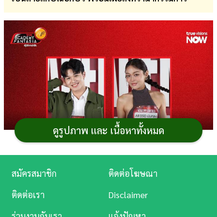
การ
เงิน
การ
ศึกษา
บันเทิง
ดู
หนัง
ดูรูปภาพ และ เนื้อหาทั้งหมด
Music
Station
สมัครสมาชิก
ติดต่อโฆษณา
ละคร
ติดต่อเรา
Disclaimer
บันเทิง
ร่วมงานกับเรา
แจ้งปัญหา