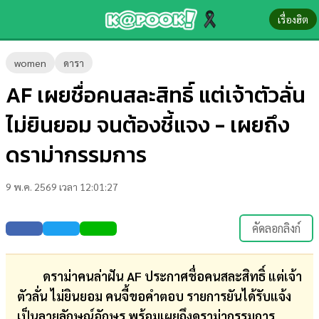
เรื่องฮิต
ข่าว-
women
ดารา
ความ
AF เผยชื่อคนสละสิทธิ์ แต่เจ้าตัวลั่น
รู้
ไม่ยินยอม จนต้องชี้แจง - เผยถึง
ข่าว
ดราม่ากรรมการ
ข่าว
9 พ.ค. 2569 เวลา 12:01:27
บันเทิง
ตรวจ
คัดลอกลิงก์
หวย
ผล
ดราม่าคนล่าฝัน AF ประกาศชื่อคนสละสิทธิ์ แต่เจ้า
บอล
ตัวลั่น ไม่ยินยอม คนจี้ขอคำตอบ รายการยันได้รับแจ้ง
สด
เป็นลายลักษณ์อักษร พร้อมเผยถึงดราม่ากรรมการ