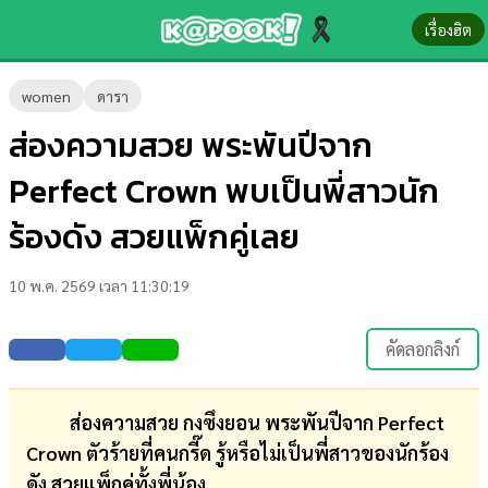
เรื่องฮิต
ข่าว-
women
ดารา
ความ
ส่องความสวย พระพันปีจาก
รู้
Perfect Crown พบเป็นพี่สาวนัก
ข่าว
ร้องดัง สวยแพ็กคู่เลย
ข่าว
10 พ.ค. 2569 เวลา 11:30:19
บันเทิง
ตรวจ
คัดลอกลิงก์
หวย
ผล
ส่องความสวย กงซึงยอน พระพันปีจาก Perfect
บอล
Crown ตัวร้ายที่คนกรี๊ด รู้หรือไม่เป็นพี่สาวของนักร้อง
สด
ดัง สวยแพ็กคู่ทั้งพี่น้อง