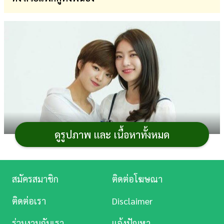
การ
เงิน
การ
ศึกษา
บันเทิง
ดู
หนัง
ดูรูปภาพ และ เนื้อหาทั้งหมด
Music
Station
สมัครสมาชิก
ติดต่อโฆษณา
ละคร
ติดต่อเรา
Disclaimer
บันเทิง
ร่วมงานกับเรา
แจ้งปัญหา