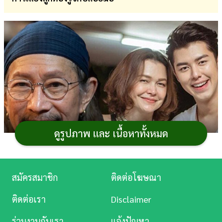
การ
เงิน
การ
ศึกษา
บันเทิง
ดู
หนัง
ดูรูปภาพ และ เนื้อหาทั้งหมด
Music
Station
สมัครสมาชิก
ติดต่อโฆษณา
ละคร
ติดต่อเรา
Disclaimer
บันเทิง
ร่วมงานกับเรา
แจ้งปัญหา