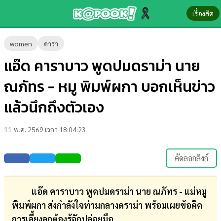
เรื่องฮิต
ข่าว-
women
ดารา
ความ
แอ๊ด คาราบาว พูดปมดราม่า นาย
รู้
ณภัทร - หมู พิมพ์ผกา บอกเห็นข่าว
ข่าว
แล้วนึกถึงตัวเอง
ข่าว
11 พ.ค. 2569 เวลา 18:04:23
บันเทิง
ตรวจ
คัดลอกลิงก์
หวย
ผล
แอ๊ด คาราบาว พูดปมดราม่า นาย ณภัทร - แม่หมู
บอล
พิมพ์ผกา ส่งกำลังใจท่ามกลางดราม่า พร้อมเผยข้อคิด
สด
การเลี้ยงลูกต้องรู้จักปล่อยมือ