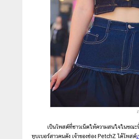
ภ
เป็นโพสต์ที่ชาวเน็ตให้ความสนใจในขณะนี้ หลั
ทูบเบอร์สาวคนดัง เจ้าของช่อง PetchZ ได้โพสต์
เ