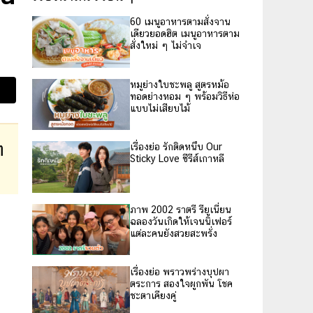
60 เมนูอาหารตามสั่งจาน
เดียวยอดฮิต เมนูอาหารตาม
สั่งใหม่ ๆ ไม่จำเจ
หมูย่างใบชะพลู สูตรหม้อ
ทอดย่างหอม ๆ พร้อมวิธีห่อ
แบบไม่เสียบไม้
ๆ
เรื่องย่อ รักติดหนึบ Our
Sticky Love ซีรีส์เกาหลี
ภาพ 2002 ราตรี รียูเนี่ยน
ฉลองวันเกิดให้เจนนิเฟอร์
แต่ละคนยังสวยสะพรั่ง
เรื่องย่อ พราวพร่างบุปผา
ตระการ สองใจผูกพัน โชค
ชะตาเคียงคู่