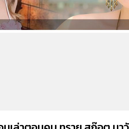
ย้อนเล่าตอนคบ ทราย สก๊อต มาว