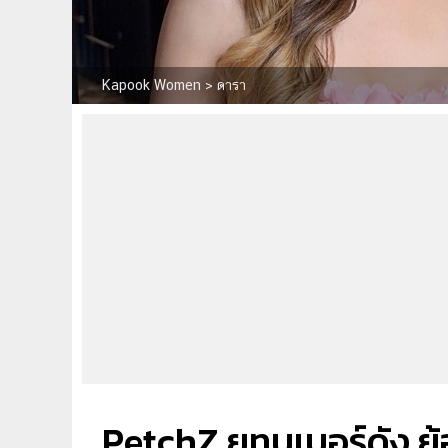
Kapook Women
>
ดารา
PetchZ ยูทูบเบอร์ดัง 