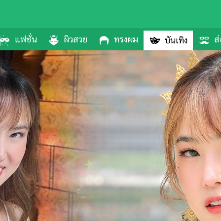
แฟชั่น
ผิวสวย
ทรงผม
ส่
บันเทิง