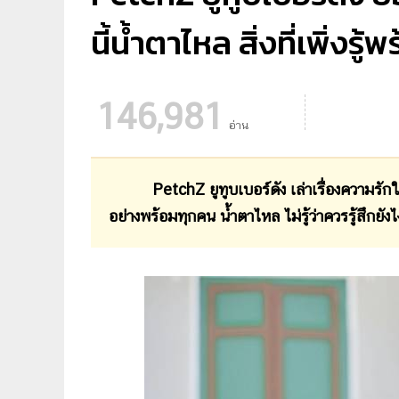
นี้น้ำตาไหล สิ่งที่เพิ่งรู
146,981
อ่าน
PetchZ ยูทูบเบอร์ดัง เล่าเรื่องความรักในอดี
อย่างพร้อมทุกคน น้ำตาไหล ไม่รู้ว่าควรรู้สึกยัง