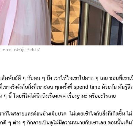
าพจาก เฟซบุ๊ก PetchZ
สัมพันธ์ดี ๆ กับคน ๆ นึง เราให้ใจเขาไปมาก ๆ เลย ชอบที่เขาเป
เขาจริงจังกับสิ่งที่เขาชอบ ทุกครั้งที่ spend time ด้วยกัน มันรู้สึ
ๆ นี้ โดยที่ไม่ได้นึกถึงเรื่องเพศ เรื่องฐานะ หรืออะไรเลย
ใจสลายและค่อนข้างเจ็บปวด ไม่เคยเข้าใจกับสิ่งที่เกิดขึ้น ไม่
สึกดี ๆ ต่าง ๆ ก็กลายเป็นดูไม่มีความหมายกับเขาเลย ตอนนั้นเต็