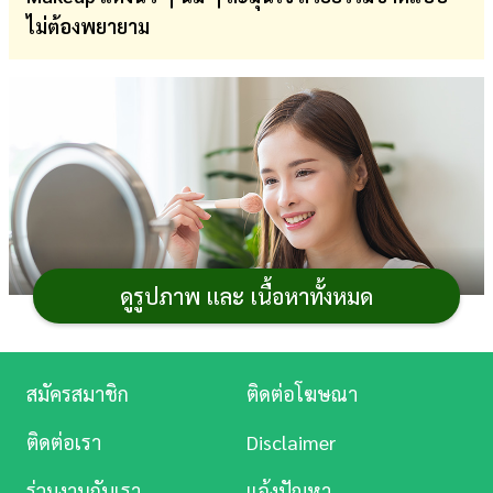
ไม่ต้องพยายาม
การ
เงิน
การ
ศึกษา
บันเทิง
ดู
หนัง
ดูรูปภาพ และ เนื้อหาทั้งหมด
Music
Station
สมัครสมาชิก
ติดต่อโฆษณา
ละคร
ช่วงนี้ไถฟีดโซเชียลแล้วรู้สึกเหมือนกันไหมคะ ว่าทำไม
ติดต่อเรา
Disclaimer
หันไปทางไหนก็เจอแต่คนหน้าตาสวยละมุน ดูนุ่มฟุ้งชวนฝัน
บันเทิง
ร่วมงานกับเรา
แจ้งปัญหา
กันไปหมด ? บอกเลยว่าตอนนี้เทรนด์ความงามเขากำลังมูฟ