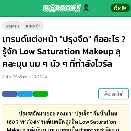
เรื่องฮิต
ข่าว-
women
แต่งหน้า
ความ
เทรนด์แต่งหน้า "ปรุงจืด" คืออะไร ?
รู้
รู้จัก Low Saturation Makeup ลุ
ข่าว
คละมุน นม ๆ นัว ๆ ที่กำลังไวรัล
ข่าว
9 มิ.ย. 2569 เวลา 13:25:14
บันเทิง
ตรวจ
คัดลอกลิงก์
หวย
ผล
ปรุงรสจัดมาเยอะ ลองมา “ปรุงจืด” กันบ้างไหม
บอล
เธอ ? พาส่องเทรนด์เมคอัพสุดฮิต Low Saturation
สด
Makeup แต่งนัว ๆ นม ๆ ละมุนใจ สวยธรรมชาติแบบ