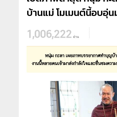
บ้านแม่ โมเมนต์นี้อบอุ่
1,006,222
อ่าน
หนุ่ม กะลา เผยภาพบรรยากาศทำบุญบ้านคุณแม
งานนี้หลายคนเข้ามาส่งกำลังใจและชื่นชมความน่า