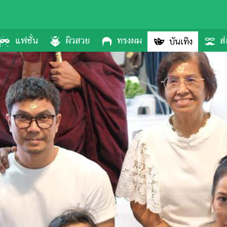
แฟชั่น
ผิวสวย
ทรงผม
ส่
บันเทิง