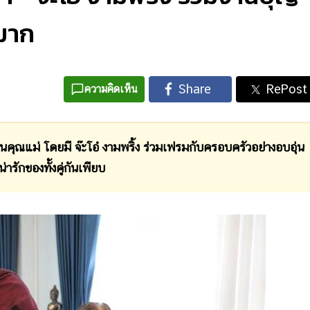
นมาก
ความคิดเห็น
่ โดยมี จ๊ะโอ๋ งามพริ้ง ร่วมเฟรมกับครอบครัวอย่างอบอุ่น
รักของทั้งคู่กันเพียบ