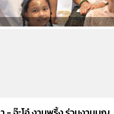
า - จ๊ะโอ๋ งามพริ้ง ร่วมงานบุญ