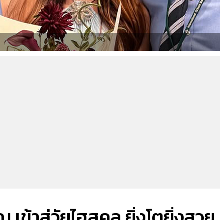
เข้าสู่วัยไฮสคูล ยิ่งโตยิ่งสวย