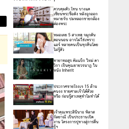
ควบคุมตัว โทน บางแค
เซียนพระชื่อดัง หลังถูกออก
หมายจับ ปมหลอกขายกล้อง
ส่องพระ
หมอเผย 5 สาเหตุ จมูกตัน
ตอนนอน อาจไม่ใช่เพราะ
แอร์ หลายคนเป็นทุกคืนโดย
ไม่รู้ตัว
ทายาทอสูร คัมแบ็ก ใหม่ ดา
วิกา เป็นคุณยายวรนาฏ ใน
หนัง Inherit
ประกาศขายโรงเจ 15 ล้าน
คนงง ขายศาลเจ้าได้ด้วย
หรือ ก่อนรู้สาเหตุทำไมทำได้
เจ้าคุณพระสินีนาถ พิลาส
กัลยาณี เป็นประธานเปิด
งาน โครงการปูทางสู่การตื่น
รู้ฯ