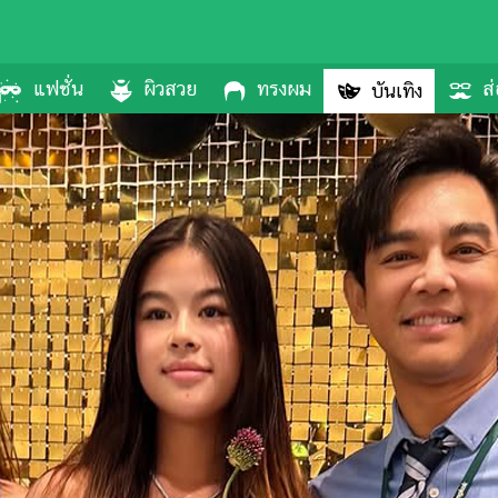
แฟชั่น
ผิวสวย
ทรงผม
ส่
บันเทิง