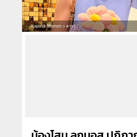
Kapook Women
>
ดารา
น้องโสน ลูกมอส ปฏิภาณ 