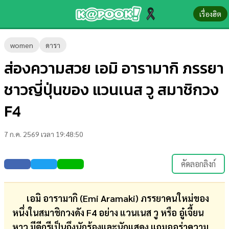
เรื่องฮิต
ข่าว-
women
ดารา
ความ
ส่องความสวย เอมิ อารามากิ ภรรยา
รู้
ชาวญี่ปุ่นของ แวนเนส วู สมาชิกวง
ข่าว
F4
ข่าว
7 ก.ค. 2569 เวลา 19:48:50
บันเทิง
ตรวจ
คัดลอกลิงก์
หวย
ผล
เอมิ อารามากิ (Emi Aramaki) ภรรยาคนใหม่ของ
บอล
หนึ่งในสมาชิกวงดัง F4 อย่าง แวนเนส วู หรือ อู๋เจี้ยน
สด
หาว มีดีกรีเป็นถึงนักร้องและนักแสดง แถมออร่าความ