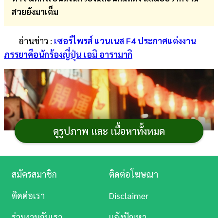
สวยยังมาเต็ม
การ
เงิน
อ่านข่าว :
เซอร์ไพรส์ แวนเนส F4 ประกาศแต่งงาน
การ
ภรรยาคือนักร้องญี่ปุ่น เอมิ อารามากิ
ศึกษา
บันเทิง
ดู
หนัง
ดูรูปภาพ และ เนื้อหาทั้งหมด
Music
Station
สมัครสมาชิก
ติดต่อโฆษณา
ละคร
ติดต่อเรา
Disclaimer
บันเทิง
ร่วมงานกับเรา
แจ้งปัญหา