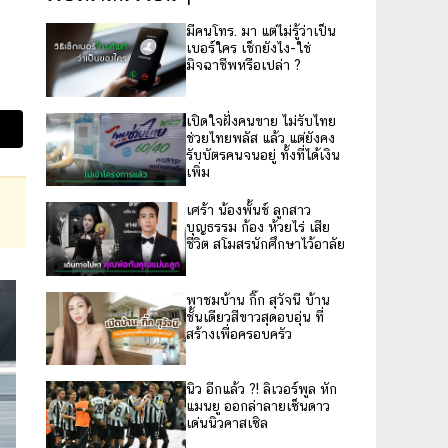
มีคนโทร. มา แต่ไม่รู้ว่าเป็น
เบอร์ใคร เช็กยังไง-ใช่
มิจฉาชีพหรือเปล่า ?
เปิดใจฝั่งคนขาย ไม่รับไทย
ช่วยไทยพลัส แล้ว แต่ยังคง
รับบัตรคนจนอยู่ ทั้งที่ได้เงิน
เพิ่ม
เศร้า น้องพั้นช์ ลูกสาว
บุญธรรม ก้อง ห้วยไร่ เสีย
ชีวิต สโมสรนักศึกษาไว้อาลัย
พาชมบ้าน กิ๊ก สุวัจนี บ้าน
ชั้นเดียวสีขาวสุดอบอุ่น ที่
สร้างเพื่อครอบครัว
นิว อีกแล้ว ?! ลิเวอร์พูล หัก
แมนยู ออกล่าลายเซ็นดาว
เด่นนิวคาสเซิล