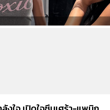
ำลังใจ เปิดใจซึมเศร้า-แพนิก