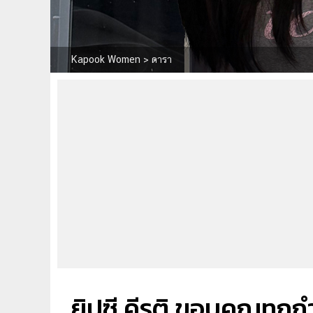
Kapook Women
>
ดารา
ยิปซี คีรติ ขอบคุณทุกก