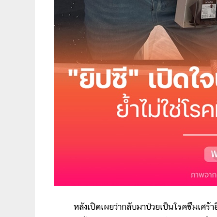
หลังเปิดเผยว่ากลับมาป่วยเป็นโรคซึมเศร้าอี