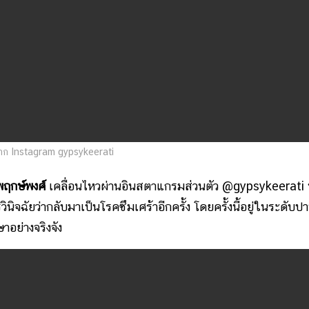
ก Instagram gypsykeerati
าพฤกษ์พงศ์
เคลื่อนไหวผ่านอินสตาแกรมส่วนตัว @gypsykeerati 
วินิจฉัยว่ากลับมาเป็นโรคซึมเศร้าอีกครั้ง โดยครั้งนี้อยู่ในระดับป
าอย่างจริงจัง