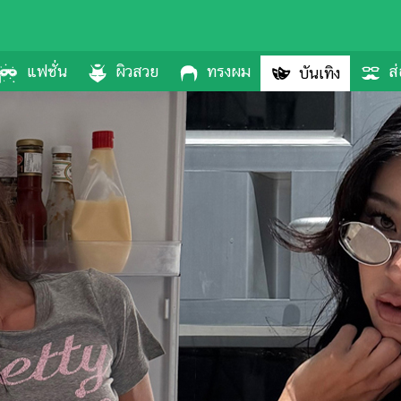
แฟชั่น
ผิวสวย
ทรงผม
ส่
บันเทิง