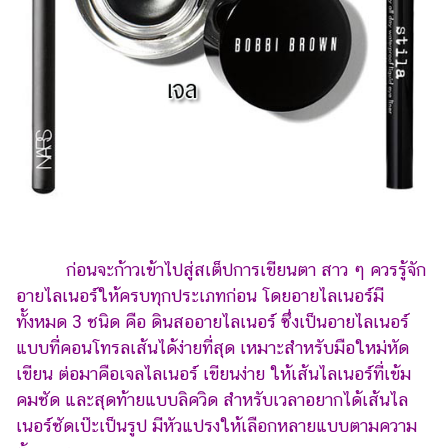
รถยนต์
บ้าน
และ
การ
ตกแต่ง
มือ
ถือ
ราคา
ทอง
ก่อนจะก้าวเข้าไปสู่สเต็ปการเขียนตา สาว ๆ ควรรู้จัก
ราคา
อายไลเนอร์ให้ครบทุกประเภทก่อน โดยอายไลเนอร์มี
น้ำมัน
ทั้งหมด 3 ชนิด คือ ดินสออายไลเนอร์ ซึ่งเป็นอายไลเนอร์
แบบที่คอนโทรลเส้นได้ง่ายที่สุด เหมาะสำหรับมือใหม่หัด
วา
เขียน ต่อมาคือเจลไลเนอร์ เขียนง่าย ให้เส้นไลเนอร์ที่เข้ม
ไร
คมชัด และสุดท้ายแบบลิควิด สำหรับเวลาอยากได้เส้นไล
ตี้
เนอร์ชัดเป๊ะเป็นรูป มีหัวแปรงให้เลือกหลายแบบตามความ