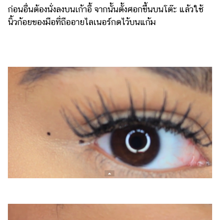
ออนไลน์
ก่อนอื่นต้องนั่งลงบนเก้าอี้ จากนั้นตั้งศอกขึ้นบนโต๊ะ แล้วใช้
นิ้วก้อยของมือที่ถืออายไลเนอร์กดไว้บนแก้ม
ติดต่อ
โฆษณา
แจ้ง
ปัญหา
ร่วม
งาน
กับ
เรา