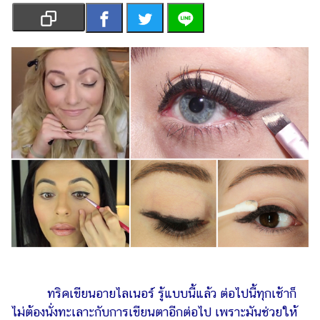
เงิน
การ
ศึกษา
บันเทิง
รูปภาพ
ดู
หนัง
Music
Station
ละคร
บันเทิง
เกาหลี
ทริคเขียนอายไลเนอร์ รู้แบบนี้แล้ว ต่อไปนี้ทุกเช้าก็
ไลฟ์
ไม่ต้องนั่งทะเลาะกับการเขียนตาอีกต่อไป เพราะมันช่วยให้