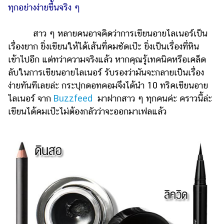
ไตล์
ทุกอย่างง่ายขึ้นจริง ๆ
ดูด
สาว ๆ หลายคนอาจคิดว่าการเขียนอายไลเนอร์เป็น
วง
เรื่องยาก ยิ่งเขียนให้ได้เส้นที่คมชัดเป๊ะ ยิ่งเป็นเรื่องที่หิน
ผู้
เข้าไปอีก แต่ทว่าความจริงแล้ว หากคุณรู้เทคนิคหรือเคล็ด
หญิง
ลับในการเขียนอายไลเนอร์ รับรองว่ามันจะกลายเป็นเรื่อง
ง่ายทันทีเลยล่ะ กระปุกดอทคอมจึงได้นำ 10 ทริคเขียนอาย
ผู้ชาย
ไลเนอร์ จาก
Buzzfeed
มาฝากสาว ๆ ทุกคนค่ะ คราวนี้ล่ะ
สุขภาพ
เขียนได้คมเป๊ะไม่ต้องกลัวว่าจะออกมาเฟลแล้ว
ท่อง
เที่ยว
สูตร
อาหาร
ง่ายๆ
ช้อป
ปิ้ง