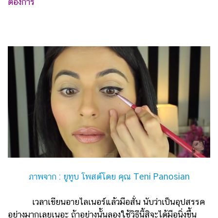
ต้องการ
แต่งงาน
แม่
และ
เด็ก
สัตว์
เลี้ยง
Infographic
บริการ
แอปฯ
กระปุก
คอร์ส
ภาพจาก : ยูทูบ โพสต์โดย คุณ Teni Panosian
ออนไลน์
เรียน
เวลาเขียนอายไลเนอร์แล้วมือสั่น นับว่าเป็นอุปสรรค
เลข
อย่างมากเลยเนอะ ถ้าอย่างนั้นลองใช้วิธีนี้สิจะได้มือนิ่งขึ้น