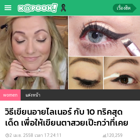
เรื่องฮิต
ข่าว-
ความ
รู้
ข่าว
ข่าว
บันเทิง
ตรวจ
women
แต่งหน้า
หวย
วิธีเขียนอายไลเนอร์ กับ 10 ทริคสุด
ผล
บอล
เด็ด เพื่อให้เขียนตาสวยเป๊ะกว่าที่เคย
สด
การ
2 เม.ย. 2558 เวลา 17:24:11
120,259