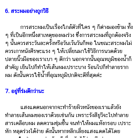
6. สระผมอย่างถูกวิธี
การสระผมเป็นเรื่องใกล้ตัวที่ใคร ๆ ก็ต่างมองข้าม ทั้ง
ๆ ที่เป็นอีกหนึ่งสาเหตุของผมร่วง ซึ่งการสระผมที่ถูกต้องจริง
ๆ นั้นควรสระวันละครั้งหรือวันเว้นวันก็พอ ในขณะสระผมไม่
ควรเกาหนังศีรษะแรง ๆ ให้เปลี่ยนมาใช้วิธีการนวดด้วย
ปลายนิ้วมือของเราเบา ๆ ดีกว่า นอกจากนั้นอุณหภูมิของน้ำก็
สำคัญ เย็นไปก็ทำให้เส้นผมเปราะบาง ร้อนไปก็ทำลายราก
ผม ดังนั้นควรใช้น้ำที่อุณหภูมิปกติจะดีที่สุดค่ะ
7. อยู่ที่ร่มดีกว่านะ
แสงแดดนอกจากจะทำร้ายผิวหนังของเราแล้วยัง
ทำลายเส้นผมของเราด้วยเช่นกัน เพราะรังสียูวีจะไปทำลาย
สารเคลือบผม ลดความชุ่มชื้น จนทำให้ผมแห้งกรอบ เปราะ
หัก หลุดร่วงได้ง่าย ดังนั้นหากหลีกเลี่ยงแสงแดดได้โดย