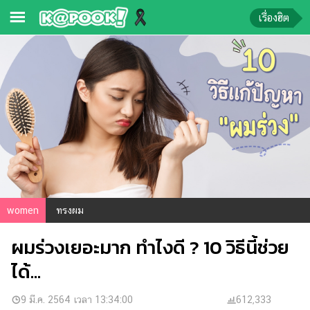
เรื่องฮิต
ข่าว-
ความ
รู้
ข่าว
ข่าว
บันเทิง
ตรวจ
women
ทรงผม
หวย
ผมร่วงเยอะมาก ทำไงดี ? 10 วิธีนี้ช่วย
ผล
บอล
ได้...
สด
การ
9 มี.ค. 2564 เวลา 13:34:00
612,333