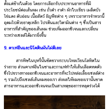
ตั้งแต่ข้างในด้วย โดยการเลือกรับประทานอาหารที่มี
ประโยชน์ต่อเส้นผม เช่น ถั่วดำ งาดำ ผักใบเขียว เมล็ดบัว
ไข่แดง ตับอ่อน เนื้อสัตว์ ธัญพืชต่าง ๆ เพราะอาหารจำพวกนี้
อุดมไปด้วยธาตุเหล็ก โปรตีนและวิตามินต่าง ๆ ซึ่งเป็นสาร
อาหารที่สำคัญของเส้นผม ช่วยเพิ่มออกซิเจนแลกเปลี่ยน
ระหว่างเซลล์ได้มากยิ่งขึ้น
9. คาเฟอีนและนิโคตินมันไม่ดีเลย
สารพิษในบุหรี่นั้นขัดขวางระบบไหลเวียนโลหิตใน
ร่างกาย ส่วนคาเฟอีนในชาและกาแฟทำให้เส้นเลือดหดตัว
ซึ่งไปขวางทางออกซิเจนและอาหารที่จะไปหล่อเลี้ยงเซลล์ต่าง
ๆ รวมไปถึงเซลล์เส้นผมของเรา ส่งผลให้ผมของเรานั้นขาด
สารอาหารและออกซิเจนจนเป็นสาเหตุของการหลุดร่วงได้