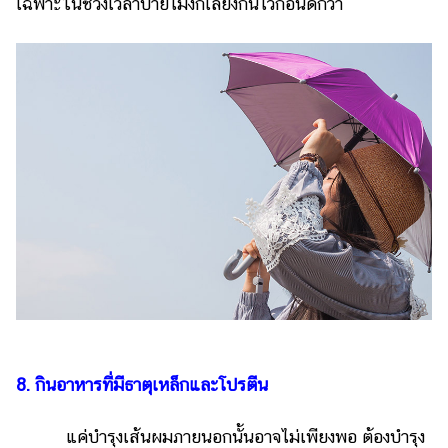
เฉพาะในช่วงเวลาบ่ายโมงก็เลี่ยงกันไว้ก่อนดีกว่า
8. กินอาหารที่มีธาตุเหล็กและโปรตีน
แค่บำรุงเส้นผมภายนอกนั้นอาจไม่เพียงพอ ต้องบำรุง