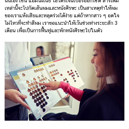
นั่นเอง เช่น แอมโมเนีย ไฮโดรเจนเปอร์ออกไซด์ สารเคมี
เหล่านี้จะไปกัดเส้นผมและหนังศีรษะ เป็นสาเหตุทำให้ผม
ของเราแห้งเสียและหลุดร่วงได้ง่าย แต่ถ้าหากสาว ๆ อดใจ
ไม่ไหวที่จะทำสีผม เราขอแนะนำให้เว้นช่วงห่างระยะสัก 3
เดือน เพื่อเป็นการฟื้นฟูและพักหนังศีรษะไปในตัว