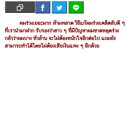
เงิน
การ
ศึกษา
ผมร่วงเยอะมาก ห้ามพลาด วิธีแก้ผมร่วงเคล็ดลับดี ๆ
ที่เรานำมาฝาก รับรองว่าสาว ๆ ที่มีปัญหาผมขาดหลุดร่วง
บันเทิง
กลัวว่าผมบาง หัวล้าน จะไม่ต้องหนักใจอีกต่อไป แถมยัง
สามารถทำได้โดยไม่ต้องเสียเงินแพง ๆ อีกด้วย
รูปภาพ
ดู
หนัง
Music
Station
ละคร
บันเทิง
เกาหลี
ไลฟ์