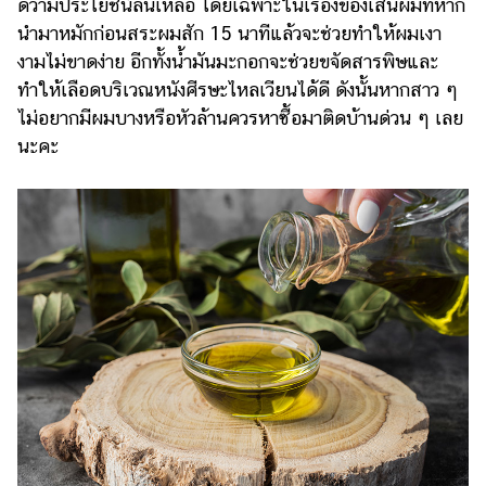
ดีว่ามีประโยชน์ล้นเหลือ โดยเฉพาะในเรื่องของเส้นผมที่หาก
แต่งงาน
นำมาหมักก่อนสระผมสัก 15 นาทีแล้วจะช่วยทำให้ผมเงา
แม่
งามไม่ขาดง่าย อีกทั้งน้ำมันมะกอกจะช่วยขจัดสารพิษและ
และ
ทำให้เลือดบริเวณหนังศีรษะไหลเวียนได้ดี ดังนั้นหากสาว ๆ
เด็ก
ไม่อยากมีผมบางหรือหัวล้านควรหาซื้อมาติดบ้านด่วน ๆ เลย
นะคะ
สัตว์
เลี้ยง
Infographic
บริการ
แอปฯ
กระปุก
คอร์ส
ออนไลน์
เรียน
เลข