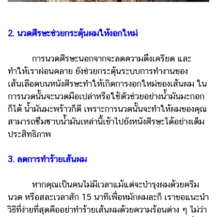
ออนไลน์
ติดต่อ
โฆษณา
2. นวดศีรษะช่วยกระตุ้นผมให้งอกใหม่
แจ้ง
การนวดศีรษะนอกจากจะลดความตึงเครียด และ
ปัญหา
ทำให้เราผ่อนคลาย ยังช่วยกระตุ้นระบบการทำงานของ
ร่วม
เส้นเลือดบนหนังศีรษะทำให้เกิดการงอกใหม่ของเส้นผม ใน
งาน
การนวดนั้นจะนวดมือเปล่าหรือใช้ตัวช่วยอย่างน้ำมันมะกอก
กับ
ก็ได้ น้ำมันมะพร้าวก็ดี เพราะการนวดนั้นจะทำให้ผมของคุณ
เรา
สามารถซึมซาบน้ำมันเหล่านี้เข้าไปยังหนังศีรษะได้อย่างเต็ม
ประสิทธิภาพ
3. ลดการทำร้ายเส้นผม
หากคุณเป็นคนไม่มีเวลาแม้แต่จะบำรุงผมด้วยครีม
นวด หรือสละเวลาสัก 15 นาทีเพื่อหมักผมละก็ เราขอแนะนำ
วิธีที่ง่ายที่สุดคืออย่าทำร้ายเส้นผมด้วยความร้อนต่าง ๆ ไม่ว่า