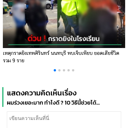
เหตุกราดยิงเทพศิรินทร์ นนทบุรี พบเจ็บเพียบ ยอดเสียชีวิต
พ
รวม 9 ราย
ค
แสดงความคิดเห็นเรื่อง
ผมร่วงเยอะมาก ทำไงดี ? 10 วิธีนี้ช่วยได้...