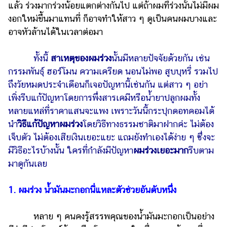
แล้ว ร่วงมากร่วงน้อยแตกต่างกันไป แต่ถ้าผมที่ร่วงนั้นไม่มีผม
รถยนต์
งอกใหม่ขึ้นมาแทนที่ ก็อาจทำให้สาว ๆ ดูเป็นคนผมบางและ
อาจหัวล้านได้ในเวลาต่อมา
บ้าน
และ
การ
ทั้งนี้
สาเหตุของผมร่วง
นั้นมีหลายปัจจัยด้วยกัน เช่น
ตกแต่ง
กรรมพันธุ์ ฮอร์โมน ความเครียด นอนไม่พอ สูบบุหรี่ รวมไป
ถึงวัยหมดประจำเดือนก็เจอปัญหานี้เช่นกัน แต่สาว ๆ อย่า
มือ
เพิ่งรีบแก้ปัญหาโดยการพึ่งสารเคมีหรือน้ำยาปลูกผมทั้ง
ถือ
หลายแหล่ที่ราคาแสนจะแพง เพราะวันนี้กระปุกดอทคอมได้
ราคา
นำ
วิธีแก้ปัญหาผมร่วง
โดยวิธีทางธรรมชาติมาฝากค่ะ ไม่ต้อง
ทอง
เจ็บตัว ไม่ต้องเสียเงินเยอะแยะ แถมยังทำเองได้ง่าย ๆ ซึ่งจะ
ราคา
มีวิธีอะไรบ้างนั้น ใครที่กำลังมีปัญหา
ผมร่วงเยอะมาก
รีบตาม
น้ำมัน
มาดูกันเลย
วา
1. ผมร่วง น้ำมันมะกอกนี่แหละตัวช่วยอันดับหนึ่ง
ไร
ตี้
หลาย ๆ คนคงรู้สรรพคุณของน้ำมันมะกอกเป็นอย่าง