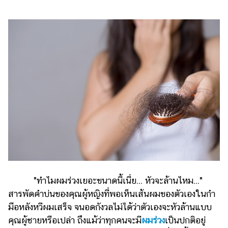
ไตล์
ดูด
วง
ผู้
หญิง
ผู้ชาย
สุขภาพ
ท่อง
เที่ยว
สูตร
อาหาร
ง่ายๆ
"ทำไมผมร่วงเยอะขนาดนี้เนี่ย... หัวจะล้านไหม..."
สารพัดคำบ่นของคุณผู้หญิงที่พอเห็นเส้นผมของตัวเองในกำ
ช้อป
มือหลังหวีผมเสร็จ จนอดกังวลไม่ได้ว่าตัวเองจะหัวล้านแบบ
ปิ้ง
คุณผู้ชายหรือเปล่า ถึงแม้ว่าทุกคนจะมี
ผมร่วง
เป็นปกติอยู่