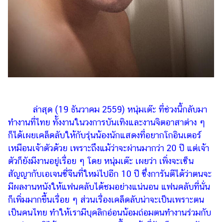
ล่าสุด (19 ธันวาคม 2559) หนุ่มเต๊ะ ที่ช่วงนี้กลับมา
ทำงานที่ไทย ทั้งงานในวงการบันเทิงและงานจิตอาสาต่าง ๆ
ก็ได้เผยเคล็ดลับให้กับรุ่นน้องนักแสดงที่อยากโกอินเตอร์
เหมือนเจ้าตัวด้วย เพราะถึงแม้ว่าจะผ่านมากว่า 20 ปี แต่เจ้า
ตัวก็ยังมีงานอยู่เรื่อย ๆ โดย หนุ่มเต๊ะ เผยว่า เพิ่งจะเซ็น
สัญญากับเอเจนซี่จีนที่ใหม่ไปอีก 10 ปี ซึ่งการันตีได้ว่าตนจะ
มีผลงานหนังให้แฟนคลับได้ชมอย่างแน่นอน แฟนคลับที่นั่น
ก็เพิ่มมากขึ้นเรื่อย ๆ ส่วนเรื่องเคล็ดลับน่าจะเป็นเพราะตน
เป็นคนไทย ทำให้เรามีบุคลิกอ่อนน้อมถ่อมตนทำงานร่วมกับ