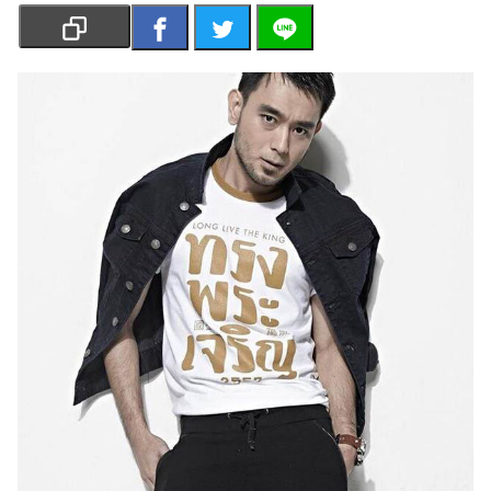
เงิน
การ
ศึกษา
บันเทิง
รูปภาพ
ดู
หนัง
Music
Station
ละคร
บันเทิง
เกาหลี
ไลฟ์