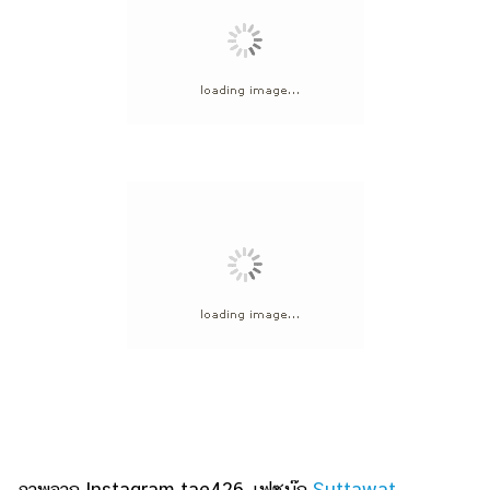
ภาพจาก Instagram tae426, เฟซบุ๊ก
Suttawat