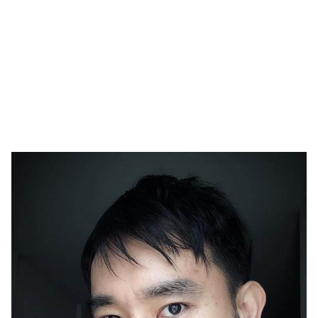
รถยนต์
บ้าน
และ
การ
ตกแต่ง
มือ
ถือ
ราคา
ทอง
ราคา
น้ำมัน
วา
ไร
ตี้