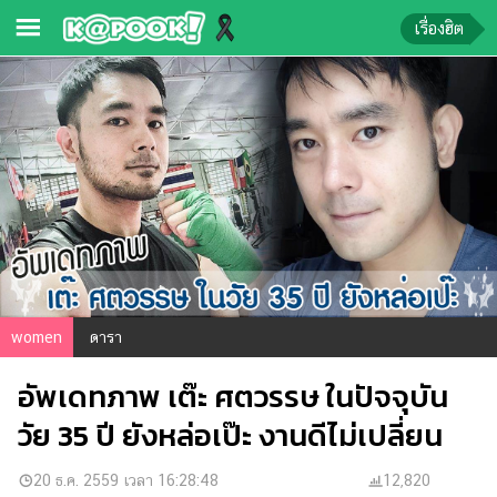
เรื่องฮิต
ข่าว-
ความ
รู้
ข่าว
ข่าว
บันเทิง
ตรวจ
women
ดารา
หวย
อัพเดทภาพ เต๊ะ ศตวรรษ ในปัจจุบัน
ผล
บอล
วัย 35 ปี ยังหล่อเป๊ะ งานดีไม่เปลี่ยน
สด
การ
20 ธ.ค. 2559 เวลา 16:28:48
12,820