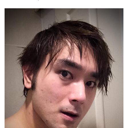
ออนไลน์
ติดต่อ
โฆษณา
แจ้ง
ปัญหา
ร่วม
งาน
กับ
เรา