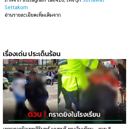
Settakorn
อ่านรายละเอียดเพิ่มเติมจาก
เรื่องเด่น ประเด็นร้อน
เหตุกราดยิงเทพศิรินทร์ นนทบุรี พบเจ็บเพียบ - ตาย 8
ส