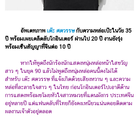
ไตล์
ดูด
วง
อัพเดทภาพ
เต๊ะ ศตวรรษ
กับความหล่อเป๊ะในวัย 35
ผู้
ปี พร้อมเผยเคล็ดลับโกอินเตอร์ ผ่านไป 20 ปี งานยังรุ่ง
หญิง
พร้อมเซ็นสัญญาที่จีนต่อ 10 ปี
ผู้ชาย
หากให้พูดถึงนักร้องนักแสดงหนุ่มหล่อหน้าใสขวัญ
สุขภาพ
สาว ๆ ในยุค 90 แล้วไม่พูดถึงหนุ่มหล่อคนนี้คงไม่ได้
ท่อง
สำหรับ เต๊ะ ศตวรรษ ที่แจ้งเกิดด้วยเสียงหวาน ๆ และความ
เที่ยว
หล่อที่ละลายใจสาว ๆ ในไทย ก่อนโกอินเตอร์ไปเอาดีด้าน
การแสดงพร้อมขโมยหัวใจสาวหมวยที่แดนมังกร ประเทศจีน
สูตร
อาหาร
อยู่หลายปี แต่แฟนคลับที่ไทยก็ยังคงเหนียวแน่นคอยติดตาม
ง่ายๆ
ผลงานเจ้าตัวอยู่ตลอด
ช้อป
ปิ้ง