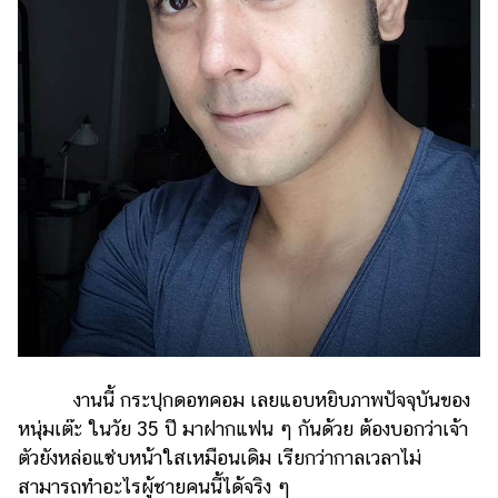
แต่งงาน
แม่
และ
เด็ก
สัตว์
เลี้ยง
Infographic
บริการ
แอปฯ
กระปุก
คอร์ส
งานนี้ กระปุกดอทคอม เลยแอบหยิบภาพปัจจุบันของ
ออนไลน์
หนุ่มเต๊ะ ในวัย 35 ปี มาฝากแฟน ๆ กันด้วย ต้องบอกว่าเจ้า
เรียน
ตัวยังหล่อแซ่บหน้าใสเหมือนเดิม เรียกว่ากาลเวลาไม่
เลข
สามารถทำอะไรผู้ชายคนนี้ได้จริง ๆ