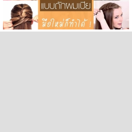
How to สอนถักผมเปีย 5 แบบง่าย ๆ มือใหม่ก็ทำได้ !
20 ทรงผมเปียคาดสวย ๆ น่ารักเก๋ไก๋ มีสไตล์ ทำได้ทุกโอกาส