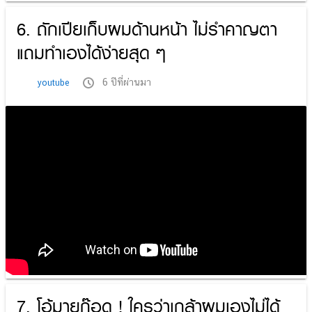
6. ถักเปียเก็บผมด้านหน้า ไม่รำคาญตา
แถมทำเองได้ง่ายสุด ๆ
6 ปีที่ผ่านมา
youtube
7. โอ้มายก๊อด ! ใครว่าเกล้าผมเองไม่ได้