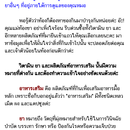
ไตล์
ยาอื่นๆ ที่อยู่ภายใต้การดูแลของคุณหมอ
ดูด
พอรู้ตัวว่าท้องก็ต้องหาของกินมาบำรุงกันหน่อยค่ะ อ๊ะ!
วง
คุณแม่ท้องขา อย่าเพิ่งใจร้อน รีบด่วนซื้อทั้งวิตามิน ยา และ
ผู้
อีกหลายผลิตภัณฑ์ที่มายืนเข้าแถวให้คุณเลือกเลยนะคะ มา
หญิง
หาข้อมูลเพื่อให้มั่นใจว่าสิ่งที่กินเข้าไปนั้น จะปลอดภัยต่อคุณ
ผู้ชาย
และเจ้าตัวน้อยในท้องก่อนดีกว่าค่ะ
สุขภาพ
วิตามิน ยา และผลิตภัณฑ์อาหารเสริม นั้นมีความ
ท่อง
หมายที่ต่างกัน และต้องทำความเข้าใจอย่างชัดเจนด้วยค่ะ
เที่ยว
อาหารเสริม
คือ ผลิตภัณฑ์ที่กินเพื่อเสริมอาหารมื้อ
สูตร
หลัก เพราะชื่อก็บอกอยู่แล้วว่า "อาหารเสริม" มีทั้งชนิดเหลว
อาหาร
ง่ายๆ
เม็ด ผง และแคปซูลค่ะ
ช้อป
ยา
หมายถึง วัตถุที่มุ่งหมายสำหรับใช้ในการวินิจฉัย
ปิ้ง
บำบัด บรรเทา รักษา หรือ ป้องกันโรคหรือความเจ็บป่วย