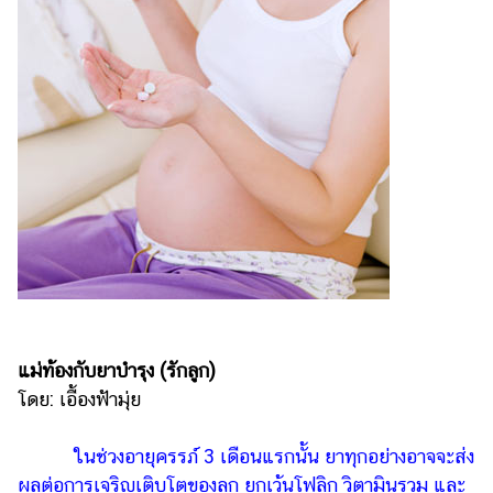
เงิน
การ
ศึกษา
บันเทิง
รูปภาพ
ดู
หนัง
Music
Station
ละคร
แม่ท้องกับยาบำรุง
(รักลูก)
บันเทิง
โดย: เอื้องฟ้ามุ่ย
เกาหลี
ในช่วงอายุครรภ์ 3 เดือนแรกนั้น ยาทุกอย่างอาจจะส่ง
ไลฟ์
ผลต่อการเจริญเติบโตของลูก ยกเว้นโฟลิก วิตามินรวม และ