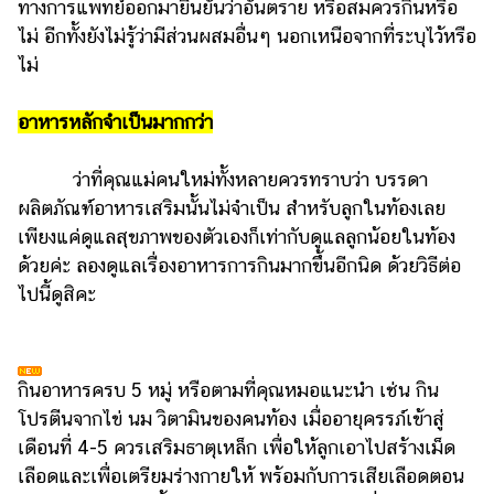
ทางการแพทย์ออกมายืนยันว่าอันตราย หรือสมควรกินหรือ
แต่งงาน
ไม่ อีกทั้งยังไม่รู้ว่ามีส่วนผสมอื่นๆ นอกเหนือจากที่ระบุไว้หรือ
แม่
ไม่
และ
เด็ก
อาหารหลักจำเป็นมากกว่า
สัตว์
เลี้ยง
ว่าที่คุณแม่คนใหม่ทั้งหลายควรทราบว่า บรรดา
ผลิตภัณฑ์อาหารเสริมนั้นไม่จำเป็น สำหรับลูกในท้องเลย
Infographic
เพียงแค่ดูแลสุขภาพของตัวเองก็เท่ากับดูแลลูกน้อยในท้อง
บริการ
ด้วยค่ะ ลองดูแลเรื่องอาหารการกินมากขึ้นอีกนิด ด้วยวิธีต่อ
ไปนี้ดูสิคะ
แอปฯ
กระปุก
คอร์ส
กินอาหารครบ 5 หมู่ หรือตามที่คุณหมอแนะนำ เช่น กิน
ออนไลน์
โปรตีนจากไข่ นม วิตามินของคนท้อง เมื่ออายุครรภ์เข้าสู่
เดือนที่ 4-5 ควรเสริมธาตุเหล็ก เพื่อให้ลูกเอาไปสร้างเม็ด
เรียน
เลือดและเพื่อเตรียมร่างกายให้ พร้อมกับการเสียเลือดตอน
เลข