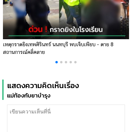
เหตุกราดยิงเทพศิรินทร์ นนทบุรี พบเจ็บเพียบ - ตาย 8
ส
สถานการณ์คลี่คลาย
ล
แสดงความคิดเห็นเรื่อง
แม่ท้องกับยาบำรุง