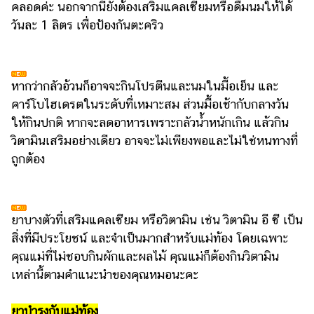
ออนไลน์
คลอดค่ะ นอกจากนี้ยังต้องเสริมแคลเซียมหรือดื่มนมให้ได้
วันละ 1 ลิตร เพื่อป้องกันตะคริว
ติดต่อ
โฆษณา
แจ้ง
หากว่ากลัวอ้วนก็อาจจะกินโปรตีนและนมในมื้อเย็น และ
ปัญหา
คาร์โบไฮเดรตในระดับที่เหมาะสม ส่วนมื้อเช้ากับกลางวัน
ร่วม
ให้กินปกติ หากจะลดอาหารเพราะกลัวน้ำหนักเกิน แล้วกิน
งาน
วิตามินเสริมอย่างเดียว อาจจะไม่เพียงพอและไม่ใช่หนทางที่
กับ
ถูกต้อง
เรา
ยาบางตัวที่เสริมแคลเซียม หรือวิตามิน เช่น วิตามิน อี ซี เป็น
สิ่งที่มีประโยชน์ และจำเป็นมากสำหรับแม่ท้อง โดยเฉพาะ
คุณแม่ที่ไม่ชอบกินผักและผลไม้ คุณแม่ก็ต้องกินวิตามิน
เหล่านี้ตามคำแนะนำของคุณหมอนะคะ
ยาบำรุงกับแม่ท้อง