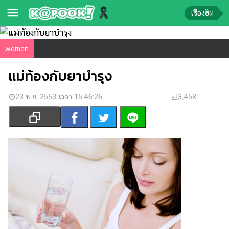
เรื่องฮิต
ข่าว-
women
ความ
แม่ท้องกับยาบำรุง
รู้
23 พ.ย. 2553 เวลา 15:46:26
ข่าว
3,458
ข่าว
บันเทิง
ตรวจ
หวย
ผล
บอล
สด
การ