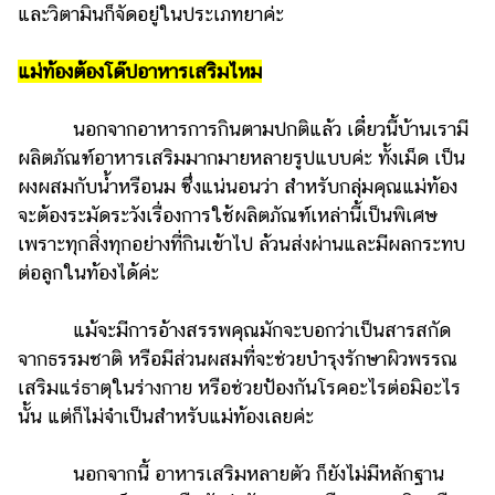
และวิตามินก็จัดอยู่ในประเภทยาค่ะ
รถยนต์
แม่ท้องต้องโด๊ปอาหารเสริมไหม
บ้าน
และ
การ
นอกจากอาหารการกินตามปกติแล้ว เดี๋ยวนี้บ้านเรามี
ตกแต่ง
ผลิตภัณฑ์อาหารเสริมมากมายหลายรูปแบบค่ะ ทั้งเม็ด เป็น
ผงผสมกับน้ำหรือนม ซึ่งแน่นอนว่า สำหรับกลุ่มคุณแม่ท้อง
มือ
ถือ
จะต้องระมัดระวังเรื่องการใช้ผลิตภัณฑ์เหล่านี้เป็นพิเศษ
เพราะทุกสิ่งทุกอย่างที่กินเข้าไป ล้วนส่งผ่านและมีผลกระทบ
ราคา
ต่อลูกในท้องได้ค่ะ
ทอง
ราคา
แม้จะมีการอ้างสรรพคุณมักจะบอกว่าเป็นสารสกัด
น้ำมัน
จากธรรมชาติ หรือมีส่วนผสมที่จะช่วยบำรุงรักษาผิวพรรณ
เสริมแร่ธาตุในร่างกาย หรือช่วยป้องกันโรคอะไรต่อมิอะไร
วา
นั้น แต่ก็ไม่จำเป็นสำหรับแม่ท้องเลยค่ะ
ไร
ตี้
นอกจากนี้ อาหารเสริมหลายตัว ก็ยังไม่มีหลักฐาน