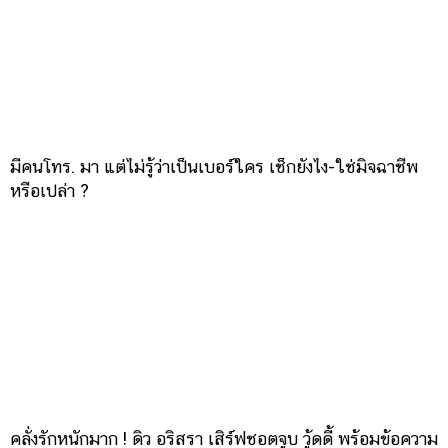
มีคนโทร. มา แต่ไม่รู้ว่าเป็นเบอร์ใคร เช็กยังไง-ใช่มิจฉาชีพ
หรือเปล่า ?
คลั่งรักหนักมาก ! ดิว อริสรา เสิร์ฟชอตจูบ วู้ดดี้ พร้อมข้อความ