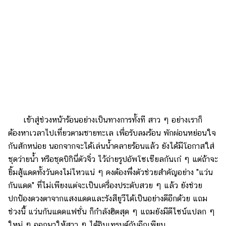
เข้าสู่ช่วงหน้าร้อนอย่างเป็นทางการทั้งที สาว ๆ อย่างเราก็
ต้องหาเวลาไปเที่ยวตามชายทะเล เพื่อรับลมร้อน พักผ่อนหย่อนใจ
กันสักหน่อย นอกจากจะได้เล่นน้ำคลายร้อนแล้ว ยังได้มีโอกาสใส่
ชุดว่ายน้ำ หรือชุดบิกินี่ตัวจิ๋ว ไว้ถ่ายรูปอัพโซเชียลกันเก๋ ๆ แต่ถ้าจะ
ยิ้มสู้แดดทั้งวันคงไม่ไหวแน่ ๆ คงต้องพึ่งตัวช่วยสำคัญอย่าง "แว่น
กันแดด" ที่ไม่เพียงแต่จะเป็นเครื่องประดับสวย ๆ แล้ว ยังช่วย
ปกป้องดวงตาจากแสงแดดและรังสียูวีได้เป็นอย่างดีอีกด้วย แถม
ช่วงนี้ แว่นกันแดดแฟชั่น ก็กำลังฮิตสุด ๆ แถมยังมีดีไซน์แปลก ๆ
ใหม่ ๆ ออกมาให้สาว ๆ ได้อินเทรนด์กันอีกเพียบ