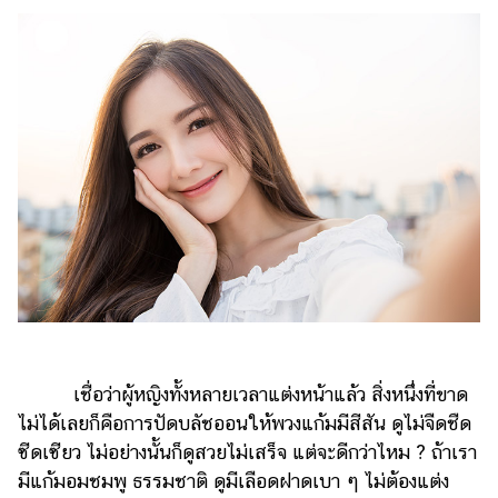
ไตล์
ดูด
วง
ผู้
หญิง
ผู้ชาย
สุขภาพ
ท่อง
เที่ยว
สูตร
อาหาร
ง่ายๆ
เชื่อว่าผู้หญิงทั้งหลายเวลาแต่งหน้าแล้ว สิ่งหนึ่งที่ขาด
ไม่ได้เลยก็คือการปัดบลัชออนให้พวงแก้มมีสีสัน ดูไม่จืดชืด
ช้อป
ซีดเซียว ไม่อย่างนั้นก็ดูสวยไม่เสร็จ แต่จะดีกว่าไหม ? ถ้าเรา
ปิ้ง
มีแก้มอมชมพู ธรรมชาติ ดูมีเลือดฝาดเบา ๆ ไม่ต้องแต่ง