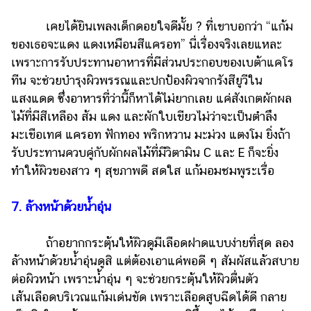
เคยได้ยินเพลงเด็กดอยใจดีมั้ย ? ที่เขาบอกว่า “แก้ม
ของเธอจะแดง แดงเหมือนสีแครอท” นี่เรื่องจริงเลยแหละ
เพราะการรับประทานอาหารที่มีส่วนประกอบของเบต้าแคโร
ทีน จะช่วยบำรุงผิวพรรณและปกป้องผิวจากรังสียูวีใน
แสงแดด ซึ่งอาหารที่ว่านี้ก็หาได้ไม่ยากเลย แค่สังเกตผักผล
ไม้ที่มีสีเหลือง ส้ม แดง และผักใบเขียวไม่ว่าจะเป็นตำลึง
มะเขือเทศ แครอท ฟักทอง พริกหวาน มะม่วง แตงโม ยิ่งถ้า
รับประทานควบคู่กับผักผลไม้ที่มีวิตามิน C และ E ก็จะยิ่ง
ทำให้ผิวของสาว ๆ สุขภาพดี สดใส แก้มอมชมพูระเรื่อ
7. ล้างหน้าด้วยน้ำอุ่น
ถ้าอยากกระตุ้นให้ผิวดูมีเลือดฝาดแบบง่ายที่สุด ลอง
ล้างหน้าด้วยน้ำอุ่นดูสิ แต่ต้องเอาแค่พอดี ๆ สัมผัสแล้วสบาย
ต่อผิวหน้า เพราะน้ำอุ่น ๆ จะช่วยกระตุ้นให้ผิวตื่นตัว
เส้นเลือดบริเวณแก้มเด่นขัด เพราะเลือดสูบฉีดได้ดี กลาย