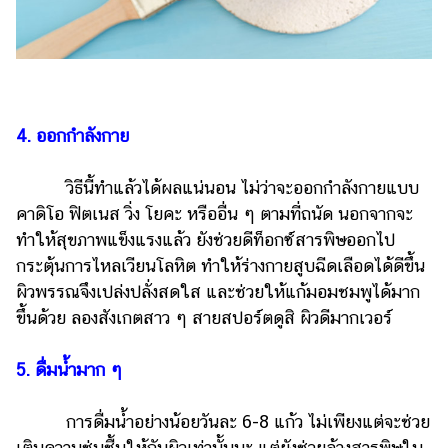
4. ออกกำลังกาย
วิธีนี้ทำแล้วได้ผลแน่นอน ไม่ว่าจะออกกำลังกายแบบ
คาดิโอ ฟิตเนส วิ่ง โยคะ หรืออื่น ๆ ตามที่ถนัด นอกจากจะ
ทำให้สุขภาพแข็งแรงแล้ว ยังช่วยดีท็อกซ์สารพิษออกไป
กระตุ้นการไหลเวียนโลหิต ทำให้ร่างกายสูบฉีดเลือดได้ดีขึ้น
ผิวพรรณจึงเปล่งปลั่งสดใส และช่วยให้แก้มอมชมพูได้มาก
ขึ้นด้วย ลองสังเกตสาว ๆ สายสปอร์ตดูสิ ผิวดีมากเวอร์
5. ดื่มน้ำมาก ๆ
การดื่มน้ำอย่างน้อยวันละ 6-8 แก้ว ไม่เพียงแต่จะช่วย
เติมความชุ่มชื้นให้กับผิวเท่านั้นนะ แต่ยังช่วยล้างสารพิษใน