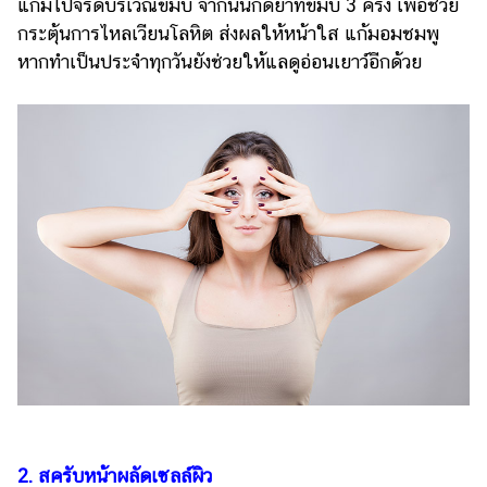
แก้มไปจรดบริเวณขมับ จากนั้นกดย้ำที่ขมับ 3 ครั้ง เพื่อช่วย
แต่งงาน
กระตุ้นการไหลเวียนโลหิต ส่งผลให้หน้าใส แก้มอมชมพู
แม่
หากทำเป็นประจำทุกวันยังช่วยให้แลดูอ่อนเยาว์อีกด้วย
และ
เด็ก
สัตว์
เลี้ยง
Infographic
บริการ
แอปฯ
กระปุก
คอร์ส
ออนไลน์
เรียน
เลข
2. สครับหน้าผลัดเซลล์ผิว