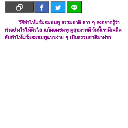
เงิน
การ
ศึกษา
วิธีทำให้แก้มอมชมพู ธรรมชาติ สาว ๆ คงอยากรู้ว่า
ทำอย่างไรให้ผิวใส แก้มอมชมพู ดูสุขภาพดี วันนี้เรามีเคล็ด
บันเทิง
ลับทำให้แก้มอมชมพูแบบง่าย ๆ เป็นธรรมชาติมาฝาก
รูปภาพ
ดู
หนัง
Music
Station
ละคร
บันเทิง
เกาหลี
ไลฟ์