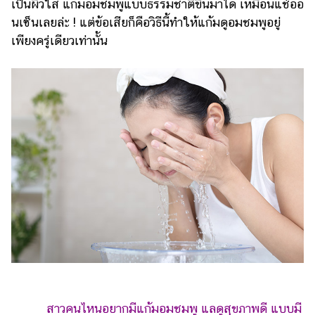
เป็นผิวใส แก้มอมชมพูแบบธรรมชาติขึ้นมาได้ เหมือนแช่ออ
นเซ็นเลยล่ะ ! แต่ข้อเสียก็คือวิธีนี้ทำให้แก้มดูอมชมพูอยู่
เพียงครู่เดียวเท่านั้น
สาวคนไหนอยากมีแก้มอมชมพู แลดูสุขภาพดี แบบมี