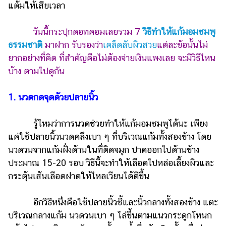
แต้มให้เสียเวลา
รถยนต์
วันนี้กระปุกดอทคอมเลยรวม 7
วิธีทำให้แก้มอมชมพู
บ้าน
ธรรมชาติ
มาฝาก รับรองว่า
เคล็ดลับผิวสวย
แต่ละข้อนั้นไม่
และ
การ
ยากอย่างที่คิด ที่สำคัญคือไม่ต้องจ่ายเงินแพงเลย จะมีวิธีไหน
ตกแต่ง
บ้าง ตามไปดูกัน
มือ
1. นวดกดจุดด้วยปลายนิ้ว
ถือ
ราคา
รู้ไหมว่าการนวดช่วยทำให้แก้มอมชมพูได้นะ เพียง
ทอง
แค่ใช้ปลายนิ้วนวดคลึงเบา ๆ ที่บริเวณแก้มทั้งสองข้าง โดย
ราคา
นวดวนจากแก้มฝั่งด้านในที่ติดจมูก ปาดออกไปด้านข้าง
น้ำมัน
ประมาณ 15-20 รอบ วิธีนี้จะทำให้เลือดไปหล่อเลี้ยงผิวและ
กระตุ้นเส้นเลือดฝาดให้ไหลเวียนได้ดีขึ้น
วา
ไร
อีกวิธีหนึ่งคือใช้ปลายนิ้วชี้และนิ้วกลางทั้งสองข้าง แตะ
ตี้
บริเวณกลางแก้ม นวดวนเบา ๆ ไล่ขึ้นตามแนวกระดูกโหนก