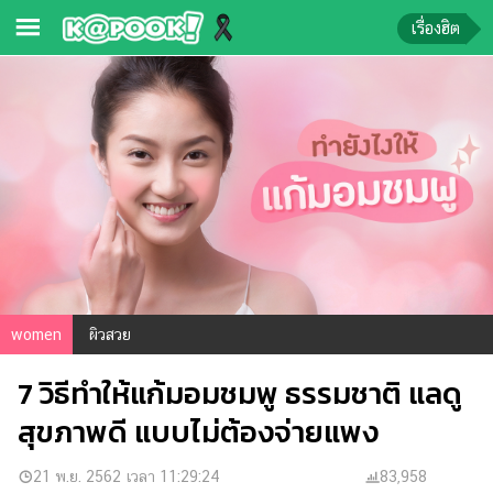
เรื่องฮิต
ข่าว-
ความ
รู้
ข่าว
ข่าว
บันเทิง
ตรวจ
women
ผิวสวย
หวย
7 วิธีทำให้แก้มอมชมพู ธรรมชาติ แลดู
ผล
บอล
สุขภาพดี แบบไม่ต้องจ่ายแพง
สด
การ
21 พ.ย. 2562 เวลา 11:29:24
83,958