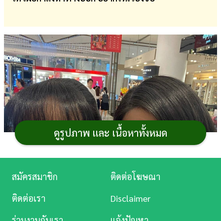
การ
เงิน
การ
ศึกษา
บันเทิง
ดู
หนัง
ดูรูปภาพ และ เนื้อหาทั้งหมด
Music
Station
สมัครสมาชิก
ติดต่อโฆษณา
ละคร
ติดต่อเรา
Disclaimer
บันเทิง
ร่วมงานกับเรา
แจ้งปัญหา