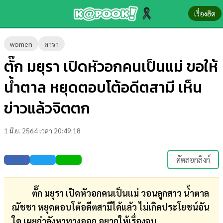
เรื่องฮิต
ข่าว-
women
ดารา
ความ
ตั๊ก มยุรา เปิดหัวอกคนเป็นแม่ ขอให้
รู้
น้ำตาล หยุดตอบโต้อดีตสามี เห็น
ข่าว
ข่าวแล้วจิตตก
ข่าว
1 มิ.ย. 2564 เวลา 20:49:18
บันเทิง
ตรวจ
คัดลอกลิงก์
หวย
ผล
ตั๊ก มยุรา เปิดหัวอกคนเป็นแม่ วอนลูกสาว น้ำตาล
บอล
ณัชชา หยุดตอบโต้อดีตสามีได้แล้ว ไม่เกิดประโยชน์อัน
สด
ใด เผยกำลังหาทางออก อยากให้เรื่องจบ