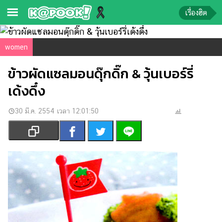
เรื่องฮิต
ข่าว-
women
ความ
ข้าวผัดแซลมอนดุ๊กดิ๊ก & วุ้นเบอร์รี่
รู้
เด้งดึ๋ง
ข่าว
30 มี.ค. 2554 เวลา 12:01:50
ข่าว
บันเทิง
ตรวจ
หวย
ผล
บอล
สด
การ