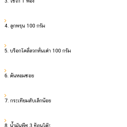
3. ไข่ไก่ 1 ฟอง
รถยนต์
บ้าน
และ
4. ลูกพรุน 100 กรัม
การ
ตกแต่ง
มือ
5. บร็อกโคลี่ลวกหั่นเต๋า 100 กรัม
ถือ
ราคา
ทอง
6. ต้นหอมซอย
ราคา
น้ำมัน
7. กระเทียมสับเล็กน้อย
วา
ไร
ตี้
8. น้ำมันพืช 3 ช้อนโต๊ะ