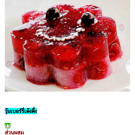
ออนไลน์
ติดต่อ
โฆษณา
แจ้ง
ปัญหา
ร่วม
งาน
กับ
เรา
วุ้นเบอร์รี่เด้งดึ๋ง
ส่วนผสม