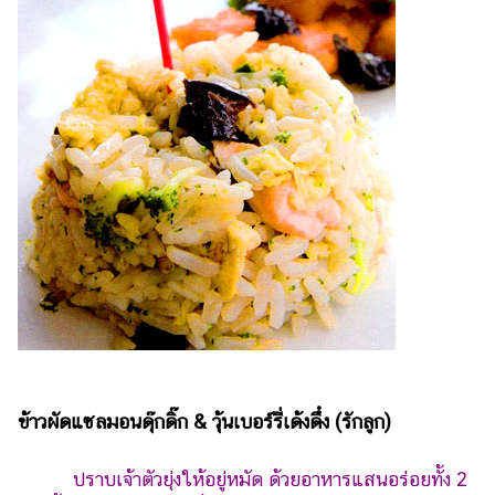
เงิน
การ
ศึกษา
บันเทิง
รูปภาพ
ดู
หนัง
Music
Station
ละคร
บันเทิง
เกาหลี
ข้าวผัดแซลมอนดุ๊กดิ๊ก & วุ้นเบอร์รี่เด้งดึ๋ง
(รักลูก)
ไลฟ์
ปราบเจ้าตัวยุ่งให้อยู่หมัด ด้วยอาหารแสนอร่อยทั้ง 2