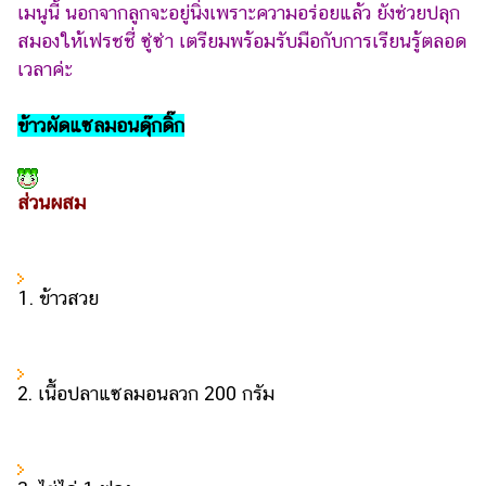
ไตล์
เมนูนี้ นอกจากลูกจะอยู่นิ่งเพราะความอร่อยแล้ว ยังช่วยปลุก
สมองให้เฟรชชี่ ซู่ซ่า เตรียมพร้อมรับมือกับการเรียนรู้ตลอด
ดูด
เวลาค่ะ
วง
ผู้
ข้าวผัดแซลมอนดุ๊กดิ๊ก
หญิง
ผู้ชาย
ส่วนผสม
สุขภาพ
ท่อง
เที่ยว
1. ข้าวสวย
สูตร
อาหาร
ง่ายๆ
2. เนื้อปลาแซลมอนลวก 200 กรัม
ช้อป
ปิ้ง