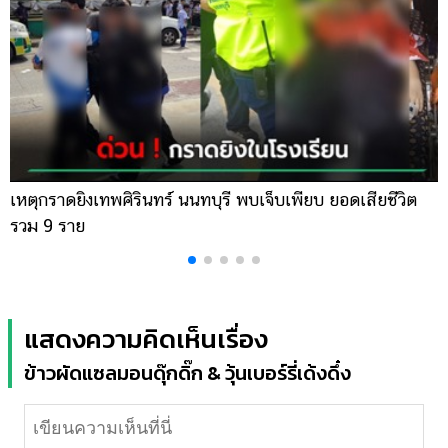
เหตุกราดยิงเทพศิรินทร์ นนทบุรี พบเจ็บเพียบ ยอดเสียชีวิต
พ
รวม 9 ราย
ค
แสดงความคิดเห็นเรื่อง
ข้าวผัดแซลมอนดุ๊กดิ๊ก & วุ้นเบอร์รี่เด้งดึ๋ง