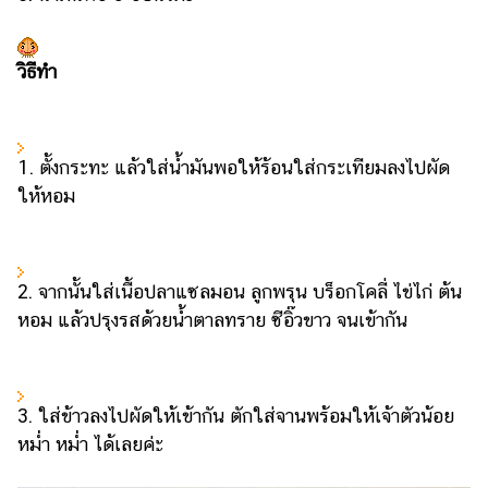
แต่งงาน
แม่
วิธีทำ
และ
เด็ก
สัตว์
1. ตั้งกระทะ แล้วใส่น้ำมันพอให้ร้อนใส่กระเทียมลงไปผัด
เลี้ยง
ให้หอม
Infographic
บริการ
2. จากนั้นใส่เนื้อปลาแซลมอน ลูกพรุน บร็อกโคลี่ ไข่ไก่ ต้น
แอปฯ
หอม แล้วปรุงรสด้วยน้ำตาลทราย ซีอิ๊วขาว จนเข้ากัน
กระปุก
คอร์ส
ออนไลน์
3. ใส่ข้าวลงไปผัดให้เข้ากัน ตักใส่จานพร้อมให้เจ้าตัวน้อย
หม่ำ หม่ำ ได้เลยค่ะ
เรียน
เลข