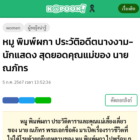
เรื่องฮิต
ข่าว-
women
ผู้หญิงน่ารู้
ความ
หมู พิมพ์ผกา ประวัติอดีตนางงาม-
รู้
นักแสดง สุดยอดคุณแม่ของ นาย
ข่าว
ณภัทร
ข่าว
5 ก.ค. 2567 เวลา 13:52:36
บันเทิง
ตรวจ
คัดลอกลิงก์
หวย
ผล
หมู พิมพ์ผกา ประวัติดาราและคุณแม่เลี้ยงเดี่ยว
บอล
ของ นาย ณภัทร พระเอกชื่อดัง มาเปิดเรื่องราวชีวิตที่
สด
ไม่ได้โรยด้วยกลีบกุหลาบของ หมู พิมพ์ผกา ไปพร้อม ๆ