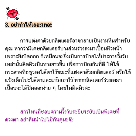
แต่งงาน
แม่
และ
3. อย่าทำให้เลอะเทอะ
เด็ก
การแต่งตาด้วยกลิตเตอร์อาจกลายเป็นงานหินสำหรับ
สัตว์
เลี้ยง
คุณ หากว่ามีเศษกลิตเตอร์บางส่วนร่วงลงมาเปื้อนผิวหน้า
เพราะยิ่งปัดออก ก็เหมือนจะยิ่งเป็นการป้ายให้ประกายวิ้งวับ
Infographic
เหล่านั้นติดผิวเป็นทางยาวขึ้น เพื่อการป้องกันที่ดี ให้ใช้
กระดาษทิชชูรองใต้ตาไว้ขณะที่แต่งตาด้วยกลิตเตอร์ หรือใช้
บริการ
แป้งเด็กโปะใต้ตาและแก้มเอาไว้ หากกลิตเตอร์ร่วงลงมา
เปื้อนจะได้ปัดออกง่าย ๆ โดยไม่ติดผิวค่ะ
แอปฯ
กระปุก
คอร์ส
สาวไหนที่ชอบความวิ้งวับระยิบระยับเป็นพิเศษที่
ออนไลน์
ดวงตา อย่าลืมนำไปใช้กันดูนะจ๊ะ
เรียน
เลข