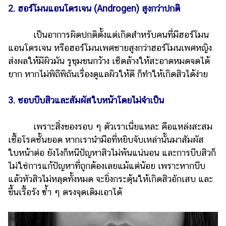
ออนไลน์
2. ฮอร์โมนแอนโดรเจน (Androgen) สูงกว่าปกติ
ติดต่อ
โฆษณา
เป็นอาการผิดปกติตั้งแต่เกิดสำหรับคนที่มีฮอร์โมน
แอนโดรเจน หรือฮอร์โมนเพศชายสูงกว่าฮอร์โมนเพศหญิง
แจ้ง
ส่งผลให้มีผิวมัน รูขุมขนกว้าง เช็ดล้างให้สะอาดหมดจดได้
ปัญหา
ยาก หากไม่พิถีพิถันเรื่องดูแลผิวให้ดี ก็ทำให้เกิดสิวได้ง่าย
ร่วม
งาน
3. ชอบบีบสิวและสัมผัสใบหน้าโดยไม่จำเป็น
กับ
เรา
เพราะสิ่งของรอบ ๆ ตัวเราเนี่ยแหละ คือแหล่งสะสม
เชื้อโรคชั้นยอด หากเรานำมือที่หยิบจับเหล่านั้นมาสัมผัส
ใบหน้าต่อ ยังไงก็หนีปัญหาสิวไม่พ้นแน่นอน และการบีบสิวก็
ไม่ใช่การแก้ปัญหาที่ถูกต้องเลยแม้แต่น้อย เพราะหากบีบ
แล้วหัวสิวไม่หลุดทั้งหมด จะยิ่งกระตุ้นให้เกิดสิวอักเสบ และ
ขึ้นเรื้อรัง ซ้ำ ๆ ตรงจุดเดิมเอาได้