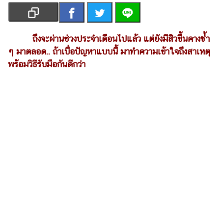
เงิน
การ
ศึกษา
ถึงจะผ่านช่วงประจำเดือนไปแล้ว แต่ยังมีสิวขึ้นคางซ้ำ
ๆ มาตลอด.. ถ้าเบื่อปัญหาแบบนี้ มาทำความเข้าใจถึงสาเหตุ
บันเทิง
พร้อมวิธีรับมือกันดีกว่า
รูปภาพ
ดู
หนัง
Music
Station
ละคร
บันเทิง
เกาหลี
ไลฟ์