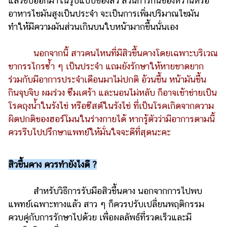
แล้วขับออกมาในรูปแบบของสิว ส่วนการกินของหวานหรือ
อาหารไขมันสูงเป็นประจำ จะเป็นการเพิ่มปริมาณไขมัน
ทำให้มีความมันส่วนเกินบนใบหน้ามากขึ้นนั่นเอง
นอกจากนี้ สาวคนไหนที่มีสิวขึ้นคางโดยเฉพาะบริเวณ
ขากรรไกรซ้ำ ๆ เป็นประจำ แถมยังรักษาให้หายขาดยาก
ร่วมกับมีอาการประจำเดือนมาไม่ปกติ อ้วนขึ้น หน้ามันขึ้น
กินจุบจิบ ผมร่วง ซึมเศร้า และนอนไม่หลับ ก็อาจเข้าข่ายเป็น
โรคถุงน้ำในรังไข่ หรือซีสต์ในรังไข่ ที่เป็นโรคเกิดจากความ
ผิดปกติของฮอร์โมนในร่างกายได้ หากรู้ตัวว่ามีอาการตามนี้
ควรรีบไปปรึกษาแพทย์ให้มั่นใจจะดีที่สุดนะคะ
สิวขึ้นคาง ควรทำยังไงดี ?
สำหรับวิธีการรับมือสิวขึ้นคาง นอกจากการไปพบ
แพทย์เฉพาะทางแล้ว สาว ๆ ก็ควรปรับเปลี่ยนพฤติกรรม
ควบคู่กับการรักษาไปด้วย เพื่อผลลัพธ์ที่รวดเร็วและมี