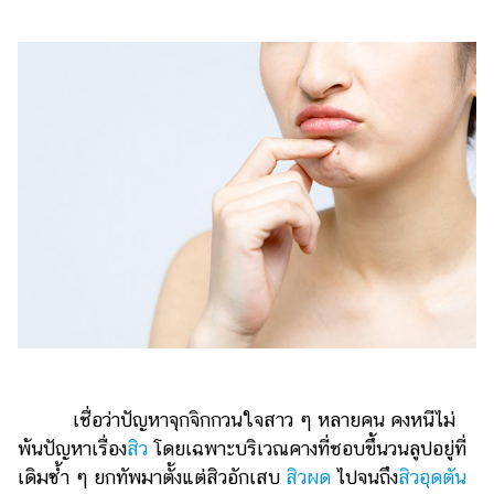
ไตล์
ดูด
วง
ผู้
หญิง
ผู้ชาย
สุขภาพ
ท่อง
เที่ยว
สูตร
อาหาร
ง่ายๆ
เชื่อว่าปัญหาจุกจิกกวนใจสาว ๆ หลายคน คงหนีไม่
ช้อป
พ้นปัญหาเรื่อง
สิว
โดยเฉพาะบริเวณคางที่ชอบขึ้นวนลูปอยู่ที่
ปิ้ง
เดิมซ้ำ ๆ ยกทัพมาตั้งแต่สิวอักเสบ
สิวผด
ไปจนถึง
สิวอุดตัน