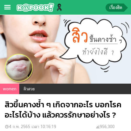
เรื่องฮิต
ข่าว-
ความ
รู้
ข่าว
ข่าว
บันเทิง
ตรวจ
women
ผิวสวย
หวย
สิวขึ้นคางซ้ำ ๆ เกิดจากอะไร บอกโรค
ผล
บอล
อะไรได้บ้าง แล้วควรรักษาอย่างไร ?
สด
การ
4 ก.พ. 2565 เวลา 10:16:19
956,300