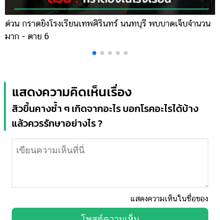
ด่วน กราดยิงโรงเรียนเทพศิรินทร์ นนทบุรี พบบาดเจ็บจำนวน
ส
มาก - ตาย 6
เ
แสดงความคิดเห็นเรื่อง
สิวขึ้นคางซ้ำ ๆ เกิดจากอะไร บอกโรคอะไรได้บ้าง
แล้วควรรักษาอย่างไร ?
แสดงความเห็นในชื่อของ
โพสต์ความเห็น