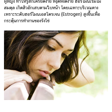
ผู้หญิง ทำให้รู้สึกเครียดง่าย หงุดหงิดง่าย ฮอร์โมนเริ่มไม่
แต่งงาน
สมดุล เกิดสิวอักเสบตามใบหน้า โดยเฉพาะบริเวณคาง
แม่
เพราะระดับฮอร์โมนเอสโตรเจน (Estrogen) สูงขึ้นเพื่อ
และ
กระตุ้นการทำงานของรังไข่
เด็ก
สัตว์
เลี้ยง
Infographic
บริการ
แอปฯ
กระปุก
คอร์ส
ออนไลน์
เรียน
เลข