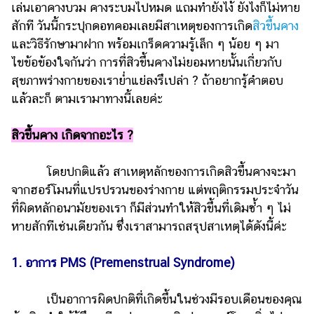
เล่นเอาคางบวม คางระบมไปหมด แถมทำยังไง้ ยังไงก็ไม่หาย
รถยนต์
สักที วันนี้กระปุกดอทคอมเลยมีสาเหตุของการเกิด
สิวขึ้นคาง
และวิธีรักษามาฝาก พร้อมเกร็ดความรู้เล็ก ๆ น้อย ๆ มา
บ้าน
ไขข้อข้องใจกันว่า การที่สิวขึ้นคางไม่ยอมหายนั้นเกี่ยวกับ
และ
การ
สุขภาพร่างกายของเราย่ำแย่ลงรึเปล่า ? ถ้าอยากรู้คำตอบ
ตกแต่ง
แล้วละก็ ตามเรามาทางนี้เลยค่ะ
มือ
สิวขึ้นคาง เกิดจากอะไร ?
ถือ
ราคา
โดยปกติแล้ว สาเหตุหลักของการเกิดสิวขึ้นคางจะมา
ทอง
จากฮอร์โมนที่แปรปรวนของร่างกาย แต่พฤติกรรมประจำวัน
ราคา
ที่ผิดหลักอนามัยของเรา ก็มีส่วนทำให้สิวขึ้นที่เดิมซ้ำ ๆ ไม่
น้ำมัน
หายสักทีเช่นเดียวกัน ซึ่งเราสามารถสรุปสาเหตุได้ดังนี้ค่ะ
วา
1. อาการ PMS (Premenstrual Syndrome)
ไร
ตี้
เป็นอาการผิดปกติที่เกิดขึ้นในช่วงมีรอบเดือนของคุณ