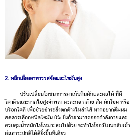
2. หลีกเลี่ยงอาหารรสจัดและไขมันสูง
ปรับเปลี่ยนโภชนาการมาเน้นกินผักและผลไม้ ที่มี
วิตามินและกากใยสูงจำพวก มะละกอ กล้วย ส้ม ผักโขม หรือ
บร็อกโคลี เพื่อช่วยชำระสิ่งตกค้างในลำไส้ หากอยากดื่มนม
สดควรเลือกชนิดไขมัน 0% ยิ่งถ้าสามารถออกกำลังกายและ
ควบคุมน้ำหนักให้เหมาะสมไปด้วย จะทำให้ฮอร์โมนกลับเข้า
สู่สภาวะปกติได้ดียิ่งขึ้นทีเดียว