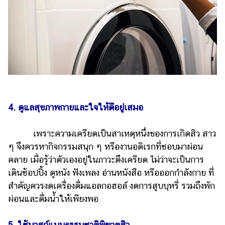
4. ดูแลสุขภาพกายและใจให้ดีอยู่เสมอ
เพราะความเครียดเป็นสาเหตุหนึ่งของการเกิดสิว สาว
ๆ จึงควรหากิจกรรมสนุก ๆ หรืองานอดิเรกที่ชอบมาผ่อน
คลาย เมื่อรู้ว่าตัวเองอยู่ในภาวะตึงเครียด ไม่ว่าจะเป็นการ
เดินช้อปปิ้ง ดูหนัง ฟังเพลง อ่านหนังสือ หรือออกกำลังกาย ที่
สำคัญควรงดเครื่องดื่มแอลกอฮอล์ งดการสูบบุหรี่ รวมถึงพัก
ผ่อนและดื่มน้ำให้เพียงพอ
5. ใช้มาสก์แบบธรรมชาติพิฆาตสิว