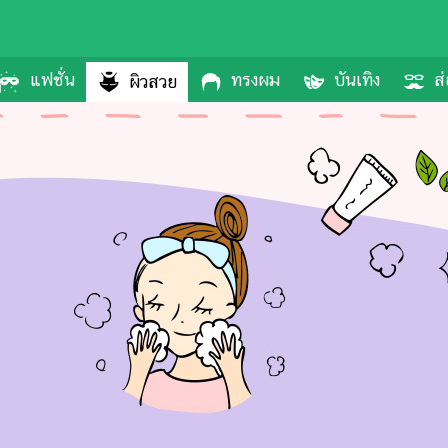
แฟชั่น
ทรงผม
บันเทิง
ส่
ผิวสวย