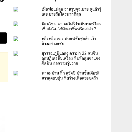
เมื่อพ่อแม่ลูก ถ่ายรูปคุณยาย ดูแล้วรู้
เลย ยายรักใครมากที่สุด
มีคนโทร. มา แต่ไม่รู้ว่าเป็นเบอร์ใคร
เช็กยังไง-ใช่มิจฉาชีพหรือเปล่า ?
หลิงหลิง คอง กับแฟชั่นชุดดำ เว้า
ข้างอย่างแซ่บ
สุวรรณภูมิแถลง ดราม่า 22 คนจีน
ถูกปฏิเสธขึ้นเครื่อง ที่แท้กลุ่มซาแซง
ศิลปิน ก่อความวุ่นวาย
พาชมบ้าน กิ๊ก สุวัจนี บ้านชั้นเดียวสี
ขาวสุดอบอุ่น ที่สร้างเพื่อครอบครัว