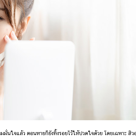
่นใจแล้ว ตอนหายก็ยังทิ้งรอยไว้ให้ปวดใจด้วย โดยเฉพาะ สิวอ