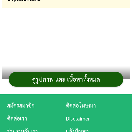
การ
เงิน
การ
ศึกษา
บันเทิง
ดู
หนัง
ดูรูปภาพ และ เนื้อหาทั้งหมด
เคยไหม
เล็บบาง
จนหักง่าย บางทีก็เจ็บเวลาหยิบจับ
Music
อะไร แถมทาเล็บก็ไม่สวยเพราะ
เล็บเสีย
หรือไม่แข็งแรง ใคร
Station
ที่กำลังเจอปัญหานี้อยู่ ไม่ต้องกังวลไป กระปุกดอทคอมจะพา
สมัครสมาชิก
ติดต่อโฆษณา
ไปหาสาเหตุว่าว่า
เล็บ
บางเกิดจากอะไร มีข้อเสียยังไง และมี
ละคร
วิธีดูแลเล็บ
ติดต่อเรา
หรือ
บำรุงเล็บ
ยังไงให้กลับมาแข็งแรงอีกครั้ง
Disclaimer
บันเทิง
ร่วมงานกับเรา
แจ้งปัญหา