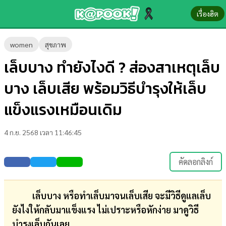
เรื่องฮิต
ข่าว-
women
สุขภาพ
ความ
เล็บบาง ทำยังไงดี ? ส่องสาเหตุเล็บ
รู้
บาง เล็บเสีย พร้อมวิธีบำรุงให้เล็บ
ข่าว
แข็งแรงเหมือนเดิม
ข่าว
4 ก.ย. 2568 เวลา 11:46:45
บันเทิง
ตรวจ
คัดลอกลิงก์
หวย
ผล
เล็บบาง หรือทำเล็บมาจนเล็บเสีย จะมีวิธีดูแลเล็บ
บอล
ยังไงให้กลับมาแข็งแรง ไม่เปราะหรือหักง่าย มาดูวิธี
สด
บำรุงเล็บกันเลย