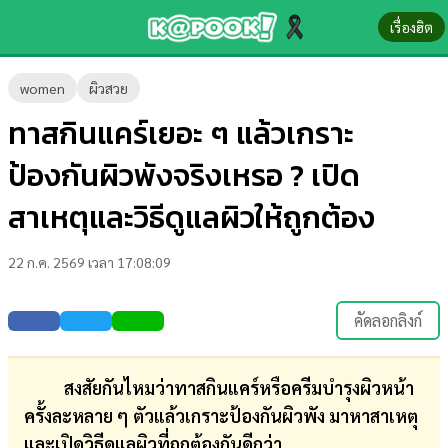
เรื่องฮิต
ข่าว-
women
ผิวสวย
ความ
ทาสกินแคร์เยอะ ๆ แล้วเกราะ
รู้
ป้องกันผิวพังจริงเหรอ ? เปิด
ข่าว
สาเหตุและวิธีดูแลผิวให้ถูกต้อง
ข่าว
22 ก.ค. 2569 เวลา 17:08:09
บันเทิง
ตรวจ
คัดลอกลิงก์
หวย
ผล
สงสัยกันไหมว่าทาสกินแคร์หรือครีมบำรุงผิวหน้า
บอล
ครั้งละหลาย ๆ ตัวแล้วเกราะป้องกันผิวพัง มาหาสาเหตุ
สด
และเปิดวิธีดูแลผิวที่ถูกต้องกันดีกว่า