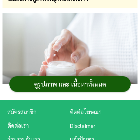
การ
เงิน
การ
ศึกษา
บันเทิง
ดู
หนัง
ดูรูปภาพ และ เนื้อหาทั้งหมด
Music
Station
สมัครสมาชิก
ติดต่อโฆษณา
ทุกวันนี้วงการ
สกินแคร์
มีผลิตภัณฑ์ออกมาไม่หยุด
ละคร
หย่อน หลายคนจึงเผลอซื้อมาเก็บและใช้แบบจัดเต็ม จน
ติดต่อเรา
Disclaimer
บางทีในหนึ่งครั้งใช้
ครีมบำรุงผิว
ไปมากกว่า 5–6 ตัวโดยไม่รู้
บันเทิง
ร่วมงานกับเรา
แจ้งปัญหา
ตัว ซึ่งฟังดูเหมือนผิวจะได้อาหารผิวครบ แต่ความจริงกลับ